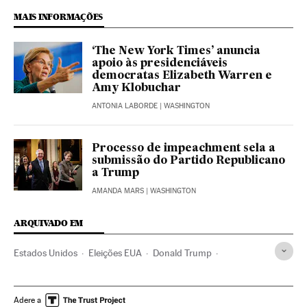
MAIS INFORMAÇÕES
‘The New York Times’ anuncia
apoio às presidenciáveis
democratas Elizabeth Warren e
Amy Klobuchar
ANTONIA LABORDE
| WASHINGTON
Processo de impeachment sela a
submissão do Partido Republicano
a Trump
AMANDA MARS
| WASHINGTON
ARQUIVADO EM
Estados Unidos
Eleições EUA
Donald Trump
Elizabeth Warren
Bernie Sanders
Joseph Biden
Barack Obama
Partidos políticos
América
Adere a