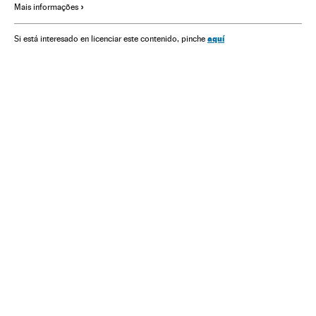
Mais informações
Eleições presidenciais
Partido Democrata EUA
Partido Republicano EUA
aquí
Si está interesado en licenciar este contenido, pinche