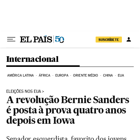
Pular para o conteúdo
SUSCRÍBETE
Internacional
AMÉRICA LATINA
ÁFRICA
EUROPA
ORIENTE MÉDIO
CHINA
EUA
ELEIÇÕES NOS EUA
A revolução Bernie Sanders
é posta à prova quatro anos
depois em Iowa
Senador esquerdista, favorito dos jovens,