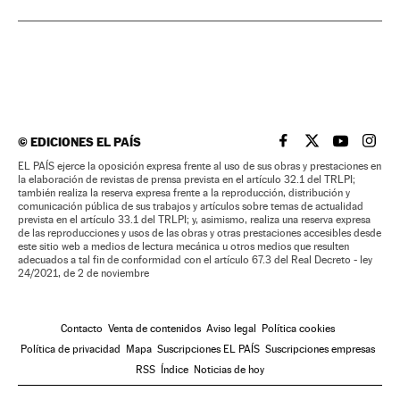
©
EDICIONES EL PAÍS
EL PAÍS BRASIL EN
EL PAÍS BRASI
EL PAÍS B
EL PA
EL PAÍS ejerce la oposición expresa frente al uso de sus obras y prestaciones en
la elaboración de revistas de prensa prevista en el artículo 32.1 del TRLPI;
también realiza la reserva expresa frente a la reproducción, distribución y
comunicación pública de sus trabajos y artículos sobre temas de actualidad
prevista en el artículo 33.1 del TRLPI; y, asimismo, realiza una reserva expresa
de las reproducciones y usos de las obras y otras prestaciones accesibles desde
este sitio web a medios de lectura mecánica u otros medios que resulten
adecuados a tal fin de conformidad con el artículo 67.3 del Real Decreto - ley
24/2021, de 2 de noviembre
Contacto
Venta de contenidos
Aviso legal
Política cookies
Política de privacidad
Mapa
Suscripciones EL PAÍS
Suscripciones empresas
RSS
Índice
Noticias de hoy