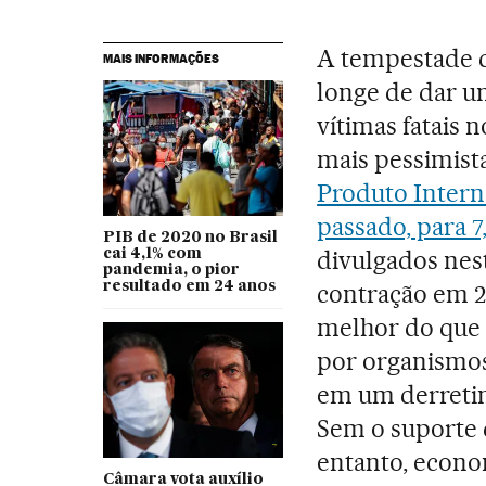
A tempestade 
MAIS INFORMAÇÕES
longe de dar um
vítimas fatais 
mais pessimist
Produto Intern
passado, para 7,
PIB de 2020 no Brasil
divulgados nest
cai 4,1% com
pandemia, o pior
resultado em 24 anos
contração em 2
melhor do que o
por organismos
em um derretim
Sem o suporte 
entanto, econo
Câmara vota auxílio