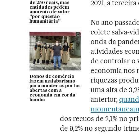
2021, a terceira
de 250 reais, mas
entidades pedem
aumento de valor
“por questão
No ano passado
humanitária”
colete salva-vi
onda da pandem
atividades eco
de controlar o 
economia nos m
Donos de comércio
riquezas produz
fazem malabarismo
para manter as portas
uma alta de 3,
abertas com a
economia em corda
anterior,
quand
bamba
momentaneamen
dos recuos de 2,1% no pr
de 9,2% no segundo trime