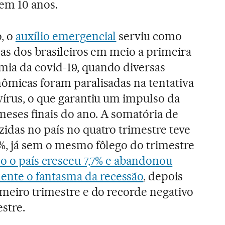
 em 10 anos.
, o
auxílio emergencial
serviu como
das dos brasileiros em meio a primeira
ia da covid-19, quando diversas
nômicas foram paralisadas na tentativa
vírus, o que garantiu um impulso da
eses finais do ano. A somatória de
idas no país no quatro trimestre teve
2%, já sem o mesmo fôlego do trimestre
o o país cresceu 7,7% e abandonou
te o fantasma da recessão
, depois
imeiro trimestre e do recorde negativo
stre.