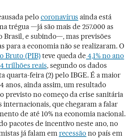
causada pelo
coronavírus
ainda está
a trégua —já são mais de 257.000 as
no Brasil, e subindo—, mas previsões
as para a economia não se realizaram. O
o Bruto (PIB)
teve queda de
4,1% no ano
4 trilhões reais
, segundo os dados
a quarta-feira (2) pelo IBGE. É a maior
4 anos, ainda assim, um resultado
 previsto no começo da crise sanitária
 internacionais, que chegaram a falar
ento de até 10% na economia nacional.
do pacotes de incentivo neste ano, no
mistas já falam em
recessão
no país em