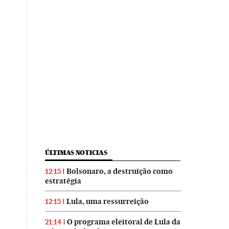
ÚLTIMAS NOTICIAS
Bolsonaro, a destruição como
12:15
estratégia
Lula, uma ressurreição
12:15
O programa eleitoral de Lula da
21:14