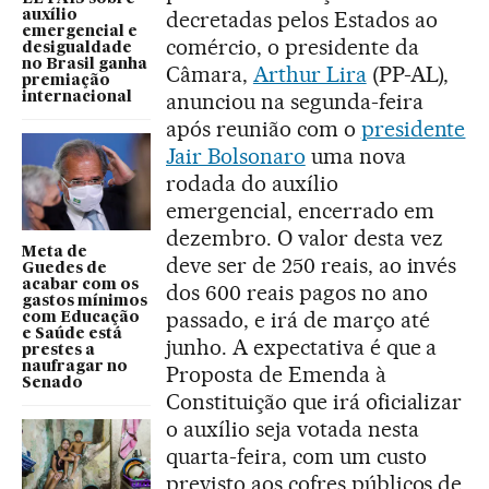
decretadas pelos Estados ao
auxílio
emergencial e
comércio, o presidente da
desigualdade
no Brasil ganha
Câmara,
Arthur Lira
(PP-AL),
premiação
anunciou na segunda-feira
internacional
após reunião com o
presidente
Jair Bolsonaro
uma nova
rodada do auxílio
emergencial, encerrado em
dezembro. O valor desta vez
Meta de
deve ser de 250 reais, ao invés
Guedes de
acabar com os
dos 600 reais pagos no ano
gastos mínimos
passado, e irá de março até
com Educação
e Saúde está
junho. A expectativa é que a
prestes a
naufragar no
Proposta de Emenda à
Senado
Constituição que irá oficializar
o auxílio seja votada nesta
quarta-feira, com um custo
previsto aos cofres públicos de