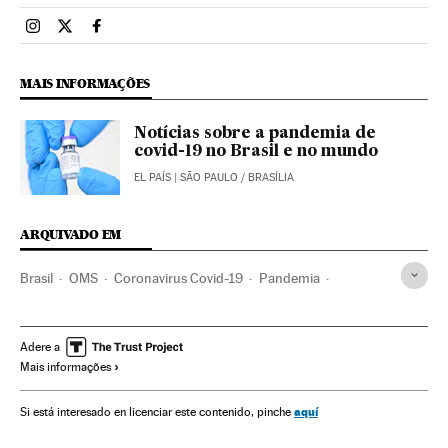
Brasil El País Brasil en Instagram
Brasil El País Brasil en Twitter
Brasil El País Brasil en Facebook
MAIS INFORMAÇÕES
Notícias sobre a pandemia de
covid-19 no Brasil e no mundo
EL PAÍS
| SÃO PAULO / BRASÍLIA
ARQUIVADO EM
Brasil
OMS
Coronavirus Covid-19
Pandemia
Coronavirus
Doenças infecciosas
Doenças respiratórias
Ministério Saúde
Jair Bolsonaro
Congresso Nacional
Adere a
Mais informações
Arthur Lira
Auxílio Emergencial
Economia
Fome
Crisis económica coronavirus covid-19
aquí
Si está interesado en licenciar este contenido, pinche