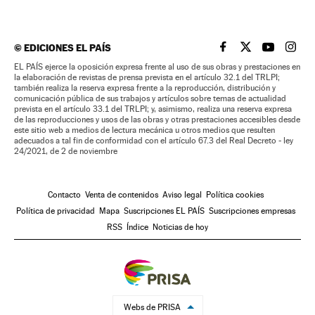
©
EDICIONES EL PAÍS
EL PAÍS BRASIL EN
EL PAÍS BRASI
EL PAÍS B
EL PA
EL PAÍS ejerce la oposición expresa frente al uso de sus obras y prestaciones en
la elaboración de revistas de prensa prevista en el artículo 32.1 del TRLPI;
también realiza la reserva expresa frente a la reproducción, distribución y
comunicación pública de sus trabajos y artículos sobre temas de actualidad
prevista en el artículo 33.1 del TRLPI; y, asimismo, realiza una reserva expresa
de las reproducciones y usos de las obras y otras prestaciones accesibles desde
este sitio web a medios de lectura mecánica u otros medios que resulten
adecuados a tal fin de conformidad con el artículo 67.3 del Real Decreto - ley
24/2021, de 2 de noviembre
Contacto
Venta de contenidos
Aviso legal
Política cookies
Política de privacidad
Mapa
Suscripciones EL PAÍS
Suscripciones empresas
RSS
Índice
Noticias de hoy
Webs de PRISA