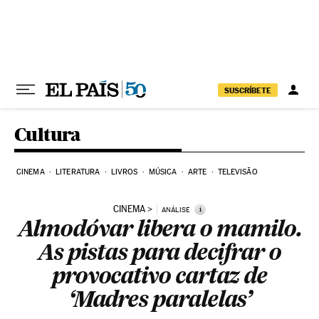
Pular para o conteúdo
SUSCRÍBETE
Cultura
CINEMA
LITERATURA
LIVROS
MÚSICA
ARTE
TELEVISÃO
CINEMA
i
ANÁLISE
Almodóvar libera o mamilo.
As pistas para decifrar o
provocativo cartaz de
‘Madres paralelas’