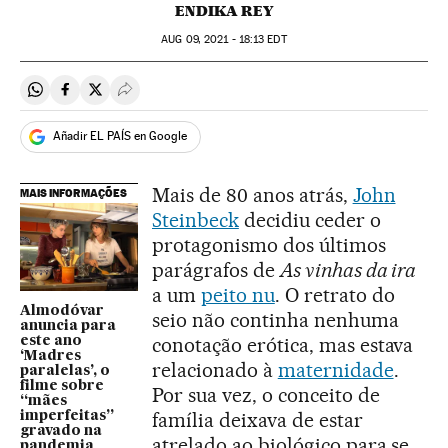
ENDIKA REY
AUG
09, 2021 - 18:13
EDT
Compartir en Whatsapp
Compartir en Facebook
Compartir en Twitter
Desplegar Redes Sociales
Añadir EL PAÍS en Google
Mais de 80 anos atrás,
John
MAIS INFORMAÇÕES
Steinbeck
decidiu ceder o
protagonismo dos últimos
parágrafos de
As vinhas da ira
a um
peito nu
. O retrato do
Almodóvar
seio não continha nenhuma
anuncia para
conotação erótica, mas estava
este ano
‘Madres
relacionado à
maternidade
.
paralelas’, o
filme sobre
Por sua vez, o conceito de
“mães
família deixava de estar
imperfeitas”
gravado na
atrelado ao biológico para se
pandemia