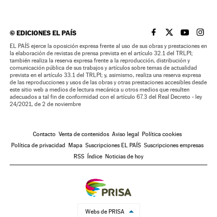
©
EDICIONES EL PAÍS
EL PAÍS BRASIL EN
EL PAÍS BRASI
EL PAÍS B
EL PA
EL PAÍS ejerce la oposición expresa frente al uso de sus obras y prestaciones en
la elaboración de revistas de prensa prevista en el artículo 32.1 del TRLPI;
también realiza la reserva expresa frente a la reproducción, distribución y
comunicación pública de sus trabajos y artículos sobre temas de actualidad
prevista en el artículo 33.1 del TRLPI; y, asimismo, realiza una reserva expresa
de las reproducciones y usos de las obras y otras prestaciones accesibles desde
este sitio web a medios de lectura mecánica u otros medios que resulten
adecuados a tal fin de conformidad con el artículo 67.3 del Real Decreto - ley
24/2021, de 2 de noviembre
Contacto
Venta de contenidos
Aviso legal
Política cookies
Política de privacidad
Mapa
Suscripciones EL PAÍS
Suscripciones empresas
RSS
Índice
Noticias de hoy
Webs de PRISA