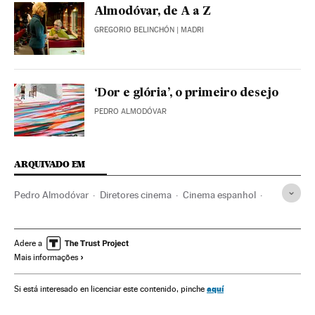
Almodóvar, de A a Z
GREGORIO BELINCHÓN
| MADRI
‘Dor e glória’, o primeiro desejo
PEDRO ALMODÓVAR
ARQUIVADO EM
Pedro Almodóvar
Diretores cinema
Cinema espanhol
Filmes
El Deseo Producciones
Nu pictórico
Instagram
Redes sociais
Penélope Cruz
ICON
Adere a
Mais informações
Cinema
Lactância materna
Maternidade
aquí
Si está interesado en licenciar este contenido, pinche