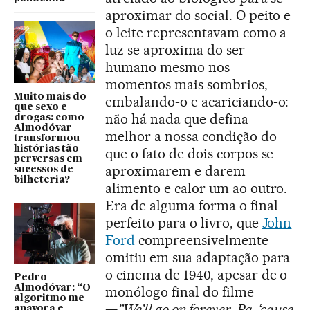
aproximar do social. O peito e
o leite representavam como a
luz se aproxima do ser
humano mesmo nos
momentos mais sombrios,
Muito mais do
embalando-o e acariciando-o:
que sexo e
não há nada que defina
drogas: como
Almodóvar
melhor a nossa condição do
transformou
histórias tão
que o fato de dois corpos se
perversas em
aproximarem e darem
sucessos de
bilheteria?
alimento e calor um ao outro.
Era de alguma forma o final
perfeito para o livro, que
John
Ford
compreensivelmente
omitiu em sua adaptação para
o cinema de 1940, apesar de o
Pedro
Almodóvar: “O
monólogo final do filme
algoritmo me
—
”We’ll go on forever, Pa, ‘cause
apavora e