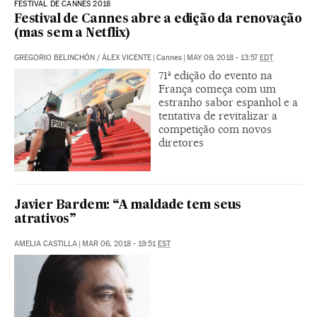
FESTIVAL DE CANNES 2018
Festival de Cannes abre a edição da renovação
(mas sem a Netflix)
GREGORIO BELINCHÓN
/
ÁLEX VICENTE
|
Cannes
|
MAY 09, 2018 - 13:57
EDT
71ª edição do evento na
França começa com um
estranho sabor espanhol e a
tentativa de revitalizar a
competição com novos
diretores
Javier Bardem: “A maldade tem seus
atrativos”
AMELIA CASTILLA
|
MAR 06, 2018 - 19:51
EST