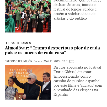
Documentário ‘Que Sea Ley’,
de Juan Solanas, inunda o
festival de lenços verdes e
obtém a solidariedade de
artistas e do público
FESTIVAL DE CANNES
Almodóvar: “Trump despertou o pior de cada
país e os loucos de cada casa”
GREGORIO BELINCHÓN
|
Cannes
|
MAY 18, 2019 - 09:01
EDT
Diretor apresenta no festival
'Dor e Glória', diz estar
‘impressionado’ com o
carinho do público espanhol
por este filme e ‘aliviado’ com
o resultado das eleições na
Espanha