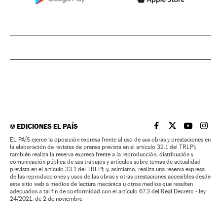
©
EDICIONES EL PAÍS
EL PAÍS BRASIL EN
EL PAÍS BRASI
EL PAÍS B
EL PA
EL PAÍS ejerce la oposición expresa frente al uso de sus obras y prestaciones en
la elaboración de revistas de prensa prevista en el artículo 32.1 del TRLPI;
también realiza la reserva expresa frente a la reproducción, distribución y
comunicación pública de sus trabajos y artículos sobre temas de actualidad
prevista en el artículo 33.1 del TRLPI; y, asimismo, realiza una reserva expresa
de las reproducciones y usos de las obras y otras prestaciones accesibles desde
este sitio web a medios de lectura mecánica u otros medios que resulten
adecuados a tal fin de conformidad con el artículo 67.3 del Real Decreto - ley
24/2021, de 2 de noviembre