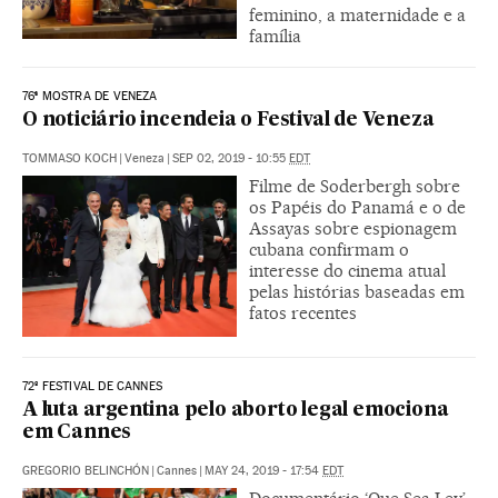
feminino, a maternidade e a
família
76ª MOSTRA DE VENEZA
O noticiário incendeia o Festival de Veneza
TOMMASO KOCH
|
Veneza
|
SEP 02, 2019 - 10:55
EDT
Filme de Soderbergh sobre
os Papéis do Panamá e o de
Assayas sobre espionagem
cubana confirmam o
interesse do cinema atual
pelas histórias baseadas em
fatos recentes
72º FESTIVAL DE CANNES
A luta argentina pelo aborto legal emociona
em Cannes
GREGORIO BELINCHÓN
|
Cannes
|
MAY 24, 2019 - 17:54
EDT