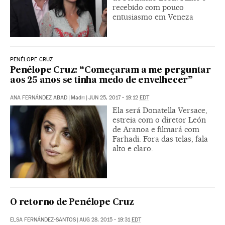
recebido com pouco
entusiasmo em Veneza
PENÉLOPE CRUZ
Penélope Cruz: “Começaram a me perguntar
aos 25 anos se tinha medo de envelhecer”
ANA FERNÁNDEZ ABAD
|
Madri
|
JUN 25, 2017 - 19:12
EDT
Ela será Donatella Versace,
estreia com o diretor León
de Aranoa e filmará com
Farhadi. Fora das telas, fala
alto e claro.
O retorno de Penélope Cruz
ELSA FERNÁNDEZ-SANTOS
|
AUG 28, 2015 - 19:31
EDT