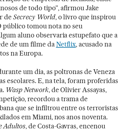
nosos de todo tipo”, afirmou Jake
or de
Secrecy World
, o livro que inspirou
O público tomou nota no seu
algum aluno observaria estupefato que a
ede de um filme da
Netflix
, acusado na
tos na Europa.
durante um dia, as poltronas de Veneza
as escolares. E, na tela, foram proferidas
a.
Wasp Network
, de Olivier Assayas,
etição, recordou a trama de
na que se infiltrou entre os terroristas
exilados em Miami, nos anos noventa.
e Adultos
, de Costa-Gavras, encenou