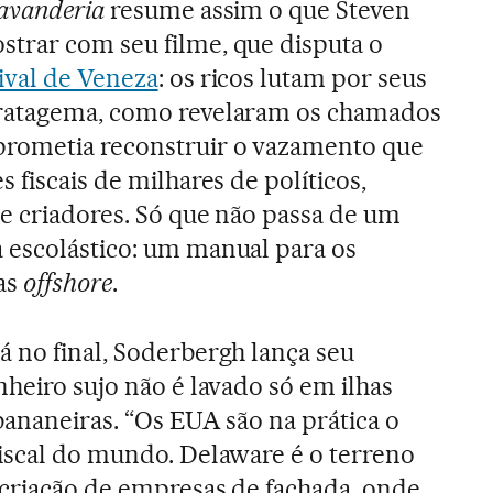
avanderia
resume assim o que Steven
trar com seu filme, que disputa o
ival de Veneza
: os ricos lutam por seus
tratagema, como revelaram os chamados
 prometia reconstruir o vazamento que
 fiscais de milhares de políticos,
 e criadores. Só que não passa de um
 escolástico: um manual para os
as
offshore
.
á no final, Soderbergh lança seu
nheiro sujo não é lavado só em ilhas
bananeiras. “Os EUA são na prática o
fiscal do mundo. Delaware é o terreno
 criação de empresas de fachada, onde