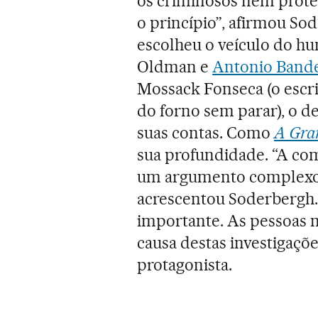
os criminosos nem protes
o princípio”, afirmou Sod
escolheu o veículo do hu
Oldman e
Antonio Bande
Mossack Fonseca (o escr
do forno sem parar), o d
suas contas. Como
A Gra
sua profundidade. “A co
um argumento complexo f
acrescentou Soderbergh.
importante. As pessoas
causa destas investigaç
protagonista.