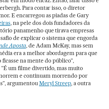
tar em modo eficaz. Então, falar disso é
erbergh. Para contar isso, o diretor
mor. E encarregou as piadas de Gary
iras
, na pele dos dois fundadores da
itório panamenho que tirava empresas
esafio de explicar o sistema que engorda
nde Aposta
, de Adam McKay, mas sem
média era a melhor abordagem para que
icasse na mente do público”,
 “É um filme divertido, mas muito
 morrem e continuam morrendo por
ões”, argumentou
Meryl Streep
, a outra