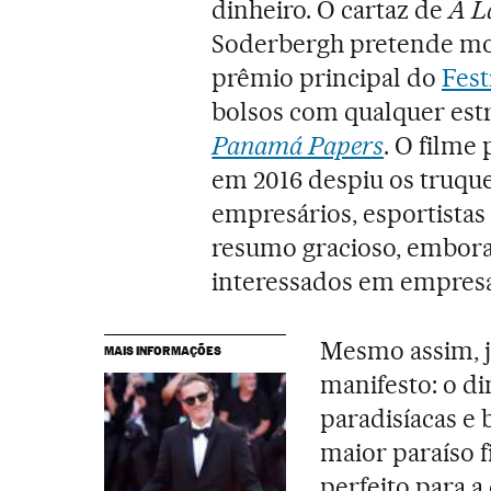
dinheiro. O cartaz de
A L
Soderbergh pretende mos
prêmio principal do
Fest
bolsos com qualquer es
Panamá Papers
. O filme
em 2016 despiu os truques
empresários, esportistas
resumo gracioso, embora
interessados em empres
Mesmo assim, j
MAIS INFORMAÇÕES
manifesto: o di
paradisíacas e 
maior paraíso 
perfeito para a