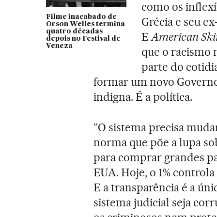
como os inflex
Filme inacabado de
Grécia e seu ex
Orson Welles termina
quatro décadas
E
American Ski
depois no Festival de
Veneza
que o racismo 
parte do cotidi
formar um novo Governo, 
indigna. É a política.
“O sistema precisa mud
norma que põe a lupa so
para comprar grandes pat
EUA. Hoje, o 1% controla
E a transparência é a ún
sistema judicial seja co