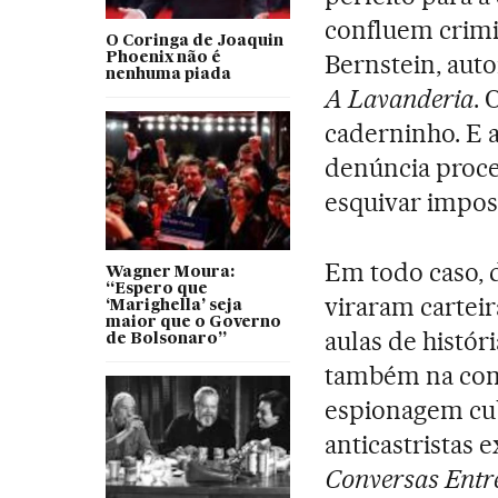
confluem crimi
O Coringa de Joaquin
Bernstein, aut
Phoenix não é
nenhuma piada
A Lavanderia
. 
caderninho. E 
denúncia proc
esquivar impos
Em todo caso, 
Wagner Moura:
“Espero que
viraram carteir
‘Marighella’ seja
maior que o Governo
aulas de históri
de Bolsonaro”
também na comp
espionagem cuba
anticastristas 
Conversas Entr