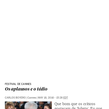
FESTIVAL DE CANNES
Os aplausos e o tédio
CARLOS BOYERO
|
Cannes
|
MAY 18, 2016 - 15:28
EDT
Que bom que os críticos
gostaram de ‘Julieta’. Eu que