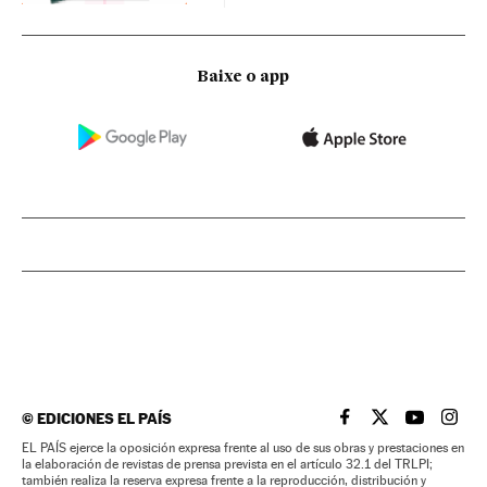
Baixe o app
©
EDICIONES EL PAÍS
EL PAÍS BRASIL EN
EL PAÍS BRASI
EL PAÍS B
EL PA
EL PAÍS ejerce la oposición expresa frente al uso de sus obras y prestaciones en
la elaboración de revistas de prensa prevista en el artículo 32.1 del TRLPI;
también realiza la reserva expresa frente a la reproducción, distribución y