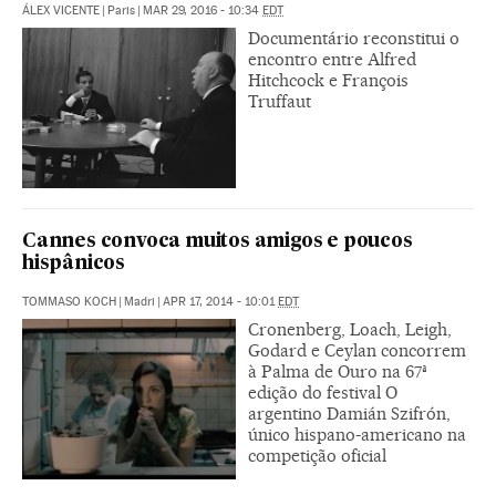
ÁLEX VICENTE
|
Paris
|
MAR 29, 2016 - 10:34
EDT
Documentário reconstitui o
encontro entre Alfred
Hitchcock e François
Truffaut
Cannes convoca muitos amigos e poucos
hispânicos
TOMMASO KOCH
|
Madri
|
APR 17, 2014 - 10:01
EDT
Cronenberg, Loach, Leigh,
Godard e Ceylan concorrem
à Palma de Ouro na 67ª
edição do festival O
argentino Damián Szifrón,
único hispano-americano na
competição oficial