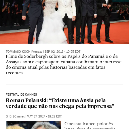
TOMMASO KOCH
|
Veneza
|
SEP 02, 2019 - 10:55
EDT
Filme de Soderbergh sobre os Papéis do Panamá e o de
Assayas sobre espionagem cubana confirmam o interesse
do cinema atual pelas histórias baseadas em fatos
recentes
FESTIVAL DE CANNES
Roman Polanski: “Existe uma ânsia pela
verdade que não nos chega pela imprensa”
G. B.
|
Cannes
|
MAY 27, 2017 - 18:28
EDT
Cineasta franco-polonês