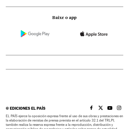
Baixe o app
©
EDICIONES EL PAÍS
EL PAÍS BRASIL EN
EL PAÍS BRASI
EL PAÍS B
EL PA
EL PAÍS ejerce la oposición expresa frente al uso de sus obras y prestaciones en
la elaboración de revistas de prensa prevista en el artículo 32.1 del TRLPI;
también realiza la reserva expresa frente a la reproducción, distribución y
comunicación pública de sus trabajos y artículos sobre temas de actualidad