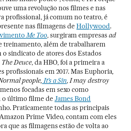
ouve uma revolução nos filmes e nas
ra profissional, já comum no teatro, é
presente nas filmagens de
Hollywood
.
vimento
Me Too
, surgiram empresas
ad
e treinamento, além de trabalharem
 o sindicato de atores dos Estados
e
The Deuce
, da HBO, foi a primeira a
s profissionais em 2017. Mas Euphoria
,
Normal people,
It’s a Sin
,
I may destroy
s menos focadas em sexo como
 o último filme de
James Bond
o. Praticamente todas as principais
 à Amazon Prime Video, contam com eles
ra que as filmagens estão de volta ao