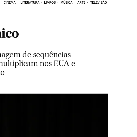
CINEMA
LITERATURA
LIVROS
MÚSICA
ARTE
TELEVISÃO
nico
lmagem de sequências
e multiplicam nos EUA e
io