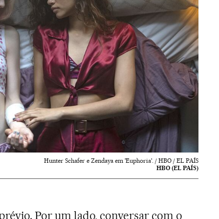
Hunter Schafer e Zendaya em 'Euphoria'. / HBO / EL PAÍS
HBO (EL PAÍS)
 prévio. Por um lado, conversar com o