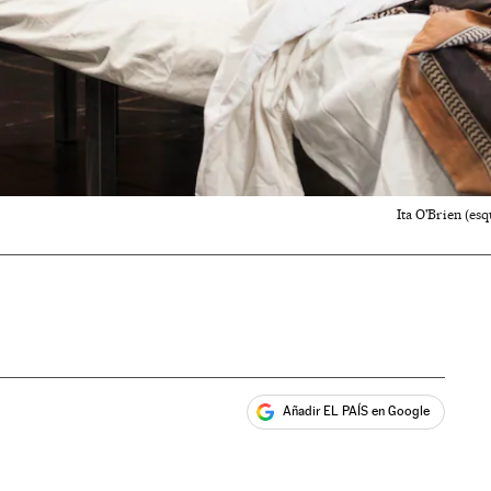
Ita O'Brien (es
Añadir EL PAÍS en Google
ales