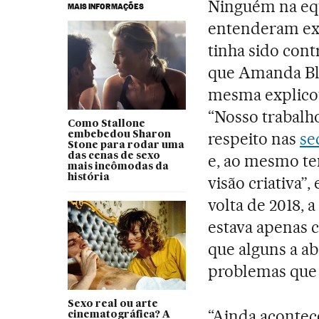
Ninguém na eq
MAIS INFORMAÇÕES
entenderam exa
tinha sido cont
que Amanda Blu
mesma explicou
“Nosso trabalho
Como Stallone
respeito nas
se
embebedou Sharon
Stone para rodar uma
das cenas de sexo
e, ao mesmo tem
mais incômodas da
história
visão criativa”,
volta de 2018, 
estava apenas 
que alguns a a
problemas que 
Sexo real ou arte
“Ainda acontece
cinematográfica? A