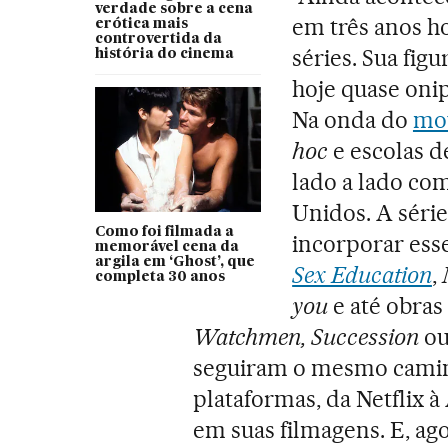
verdade sobre a cena
em três anos h
erótica mais
controvertida da
séries. Sua figu
história do cinema
hoje quase oni
Na onda do
mo
hoc
e escolas d
lado a lado com
Unidos. A séri
Como foi filmada a
incorporar esse
memorável cena da
argila em ‘Ghost’, que
Sex Education
,
completa 30 anos
you
e até obra
Watchmen, Succession
ou
seguiram o mesmo caminh
plataformas, da Netflix
em suas filmagens. E, ago