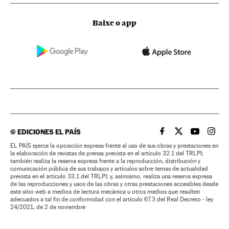
Baixe o app
©
EDICIONES EL PAÍS
EL PAÍS BRASIL EN
EL PAÍS BRASI
EL PAÍS B
EL PA
EL PAÍS ejerce la oposición expresa frente al uso de sus obras y prestaciones en
la elaboración de revistas de prensa prevista en el artículo 32.1 del TRLPI;
también realiza la reserva expresa frente a la reproducción, distribución y
comunicación pública de sus trabajos y artículos sobre temas de actualidad
prevista en el artículo 33.1 del TRLPI; y, asimismo, realiza una reserva expresa
de las reproducciones y usos de las obras y otras prestaciones accesibles desde
este sitio web a medios de lectura mecánica u otros medios que resulten
adecuados a tal fin de conformidad con el artículo 67.3 del Real Decreto - ley
24/2021, de 2 de noviembre