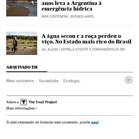
anos leva a Argentina à
emergência hídrica
MAR CENTENERA
| BUENOS AIRES
A água secou e a roça perdeu o
viço. No Estado mais rico do Brasil
GIL ALESSI
| ESTRELA D'OESTE E FERNANDÓPOLIS (SP)
ARQUIVADO EM
Meio ambiente
Sociedade
Ecologia
Mudança climática
Aquecimento global
Ondas calor
Temperaturas
Inundações
IPCC
ONU
Efeito estufa
Adere a
Mais informações
emergência climática
aquí
Si está interesado en licenciar este contenido, pinche