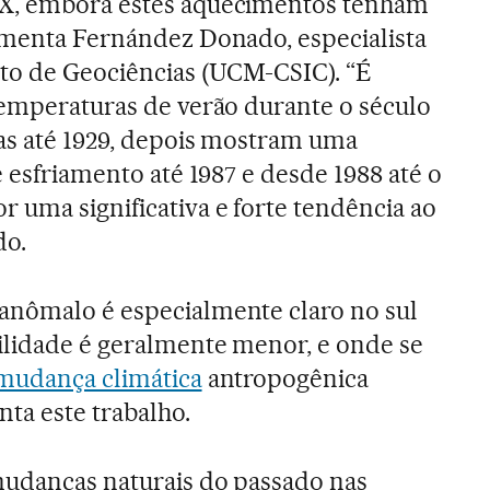
XX, embora estes aquecimentos tenham
umenta Fernández Donado, especialista
uto de Geociências (UCM-CSIC). “É
temperaturas de verão durante o século
as até 1929, depois mostram uma
e esfriamento até 1987 e desde 1988 até o
 uma significativa e forte tendência ao
do.
anômalo é especialmente claro no sul
ilidade é geralmente menor, e onde se
mudança climática
antropogênica
nta este trabalho.
mudanças naturais do passado nas