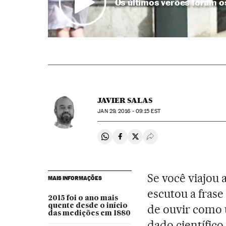
Os últimos verões foram 
JAVIER SALAS
JAN
29, 2016 - 09:15
EST
Compartir en Whatsapp
Compartir en Facebook
Compartir en Twitter
Desplegar Redes Soci
Se você viajou
MAIS INFORMAÇÕES
escutou a frase
2015 foi o ano mais
quente desde o início
de ouvir como 
das medições em 1880
dado científic