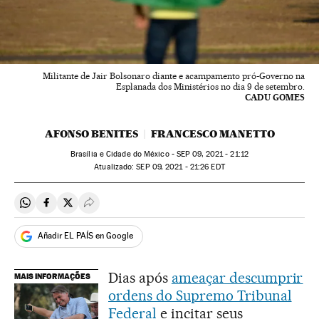
Militante de Jair Bolsonaro diante e acampamento pró-Governo na
Esplanada dos Ministérios no dia 9 de setembro.
CADU GOMES
AFONSO BENITES
FRANCESCO MANETTO
Brasília e Cidade do México -
SEP
09, 2021 - 21:12
atualizado:
SEP
09, 2021 - 21:26
EDT
Compartir en Whatsapp
Compartir en Facebook
Compartir en Twitter
Desplegar Redes Sociales
Añadir EL PAÍS en Google
Dias após
ameaçar descumprir
MAIS INFORMAÇÕES
ordens do Supremo Tribunal
Federal
e incitar seus