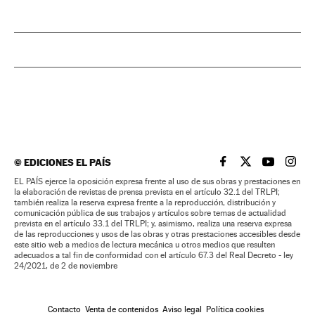
©
EDICIONES EL PAÍS
EL PAÍS BRASIL EN
EL PAÍS BRASI
EL PAÍS B
EL PA
EL PAÍS ejerce la oposición expresa frente al uso de sus obras y prestaciones en
la elaboración de revistas de prensa prevista en el artículo 32.1 del TRLPI;
también realiza la reserva expresa frente a la reproducción, distribución y
comunicación pública de sus trabajos y artículos sobre temas de actualidad
prevista en el artículo 33.1 del TRLPI; y, asimismo, realiza una reserva expresa
de las reproducciones y usos de las obras y otras prestaciones accesibles desde
este sitio web a medios de lectura mecánica u otros medios que resulten
adecuados a tal fin de conformidad con el artículo 67.3 del Real Decreto - ley
24/2021, de 2 de noviembre
Contacto
Venta de contenidos
Aviso legal
Política cookies