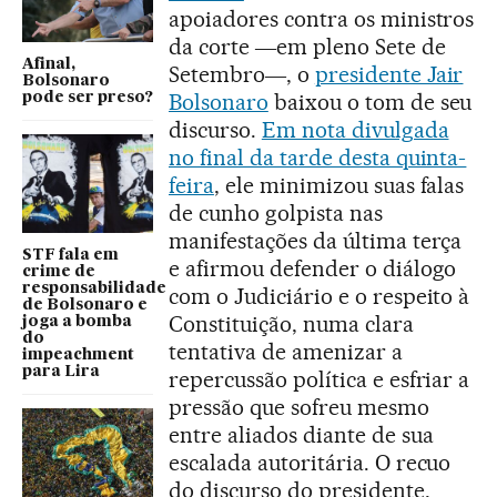
apoiadores contra os ministros
da corte ―em pleno Sete de
Afinal,
Setembro―, o
presidente Jair
Bolsonaro
Bolsonaro
baixou o tom de seu
pode ser preso?
discurso.
Em nota divulgada
no final da tarde desta quinta-
feira
, ele minimizou suas falas
de cunho golpista nas
manifestações da última terça
STF fala em
e afirmou defender o diálogo
crime de
responsabilidade
com o Judiciário e o respeito à
de Bolsonaro e
Constituição, numa clara
joga a bomba
do
tentativa de amenizar a
impeachment
para Lira
repercussão política e esfriar a
pressão que sofreu mesmo
entre aliados diante de sua
escalada autoritária. O recuo
do discurso do presidente,