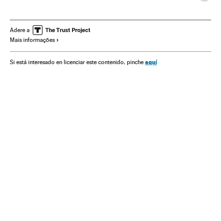
Governo
Presidente Brasil
Presidência Brasil
STF
AMLO - Andrés Manuel López Obrador
Michel Temer
Adere a
Mais informações
Cidade México
Protestos sociais
Destituições políticas
aquí
Si está interesado en licenciar este contenido, pinche