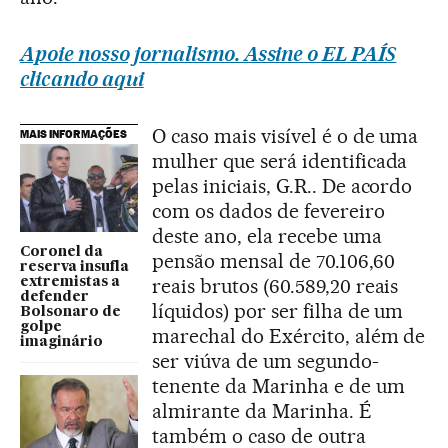
Apoie nosso jornalismo. Assine o EL PAÍS
clicando aqui
O caso mais visível é o de uma
MAIS INFORMAÇÕES
mulher que será identificada
pelas iniciais, G.R.. De acordo
com os dados de fevereiro
deste ano, ela recebe uma
Coronel da
pensão mensal de 70.106,60
reserva insufla
reais brutos (60.589,20 reais
extremistas a
defender
líquidos) por ser filha de um
Bolsonaro de
golpe
marechal do Exército, além de
imaginário
ser viúva de um segundo-
tenente da Marinha e de um
almirante da Marinha. É
também o caso de outra