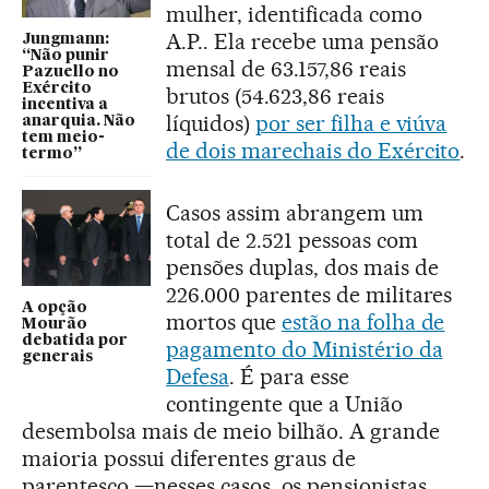
mulher, identificada como
A.P.. Ela recebe uma pensão
Jungmann:
“Não punir
mensal de 63.157,86 reais
Pazuello no
Exército
brutos (54.623,86 reais
incentiva a
líquidos)
por ser filha e viúva
anarquia. Não
tem meio-
de dois marechais do Exército
.
termo”
Casos assim abrangem um
total de 2.521 pessoas com
pensões duplas, dos mais de
226.000 parentes de militares
A opção
mortos que
estão na folha de
Mourão
debatida por
pagamento do Ministério da
generais
Defesa
. É para esse
contingente que a União
desembolsa mais de meio bilhão. A grande
maioria possui diferentes graus de
parentesco —nesses casos, os pensionistas