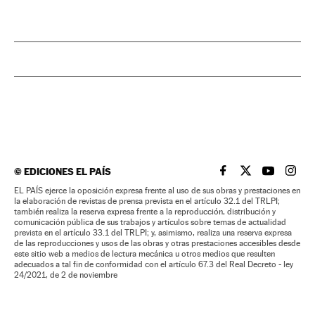
©
EDICIONES EL PAÍS
EL PAÍS BRASIL EN
EL PAÍS BRASI
EL PAÍS B
EL PA
EL PAÍS ejerce la oposición expresa frente al uso de sus obras y prestaciones en
la elaboración de revistas de prensa prevista en el artículo 32.1 del TRLPI;
también realiza la reserva expresa frente a la reproducción, distribución y
comunicación pública de sus trabajos y artículos sobre temas de actualidad
prevista en el artículo 33.1 del TRLPI; y, asimismo, realiza una reserva expresa
de las reproducciones y usos de las obras y otras prestaciones accesibles desde
este sitio web a medios de lectura mecánica u otros medios que resulten
adecuados a tal fin de conformidad con el artículo 67.3 del Real Decreto - ley
24/2021, de 2 de noviembre