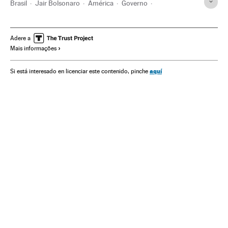
Brasil
Jair Bolsonaro
América
Governo
América Latina
Exército Brasileiro
Forças Armadas Brasileiras
Militares reserva
Adere a
Mais informações
Aposentadoria
Força Aérea Brasileira
Marinha Brasil
aquí
Si está interesado en licenciar este contenido, pinche