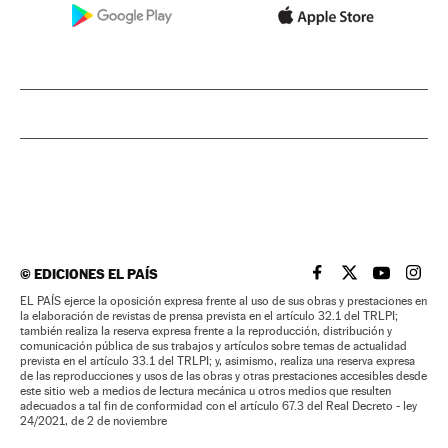
©
EDICIONES EL PAÍS
EL PAÍS BRASIL EN
EL PAÍS BRASI
EL PAÍS B
EL PA
EL PAÍS ejerce la oposición expresa frente al uso de sus obras y prestaciones en
la elaboración de revistas de prensa prevista en el artículo 32.1 del TRLPI;
también realiza la reserva expresa frente a la reproducción, distribución y
comunicación pública de sus trabajos y artículos sobre temas de actualidad
prevista en el artículo 33.1 del TRLPI; y, asimismo, realiza una reserva expresa
de las reproducciones y usos de las obras y otras prestaciones accesibles desde
este sitio web a medios de lectura mecánica u otros medios que resulten
adecuados a tal fin de conformidad con el artículo 67.3 del Real Decreto - ley
24/2021, de 2 de noviembre