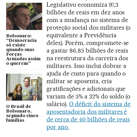
Legislativo economiza 97,3
bilhões de reais em dez anos
com a mudança no sistema de
proteção social dos militares (o
equivalente a Previdência
Bolsonaro:
“Democracia
deles). Porém, compromete-se
só existe
a gastar 86,85 bilhões de reais
quando suas
Forças
na reestrutura da carreira dos
Armadas assim
o querem”
militares. Isso inclui dobrar a
ajuda de custo para quando o
militar se aposenta, cria
gratificações e adicionais que
variam de 5% a 32% do soldo (o
salário).
O déficit do sistema de
O Brasil de
aposentadoria dos militares é
Bolsonaro,
segundo cinco
de cerca de 40 bilhões de reais
famílias
por ano.