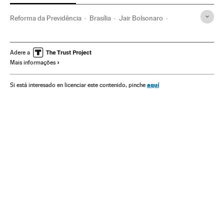
Reforma da Previdência
Brasília
Jair Bolsonaro
Distrito Federal
Presidente Brasil
Presidência Brasil
Aposentadoria
Reformas políticas
Governo Brasil
Adere a
Mais informações
Prestações
Brasil
Governo
Segurança Social
América do Sul
América Latina
Administração Estado
aquí
Si está interesado en licenciar este contenido, pinche
Política trabalhista
América
Trabalho
Administração pública
Política