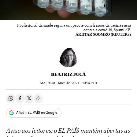
Profissional da saúde segura um pacote com frascos ​​da vacina russa
contra a covid-19, Sputnik V.
AKHTAR SOOMRO (REUTERS)
BEATRIZ JUCÁ
São Paulo -
MAY
02, 2021 - 10:37
EDT
Compartir en Whatsapp
Compartir en Facebook
Compartir en Twitter
Desplegar Redes Sociales
Añadir EL PAÍS en Google
Aviso aos leitores: o EL PAÍS mantém abertas as