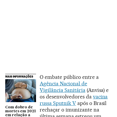
O embate público entre a
MAIS INFORMAÇÕES
Agência Nacional de
Vigilância Sanitária
(Anvisa) e
os desenvolvedores da
vacina
russa Sputnik V
após o Brasil
Com dobro de
rechaçar o imunizante na
mortes em 2021
última semana estreou um
em relação a