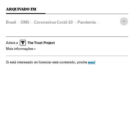
ARQUIVADO EM
Brasil
OMS
Coronavirus Covid-19
Pandemia
Coronavirus
Doenças infecciosas
Doenças respiratórias
Ministério Saúde
Vacinas
Vacinação
Sputnik V
Anvisa
Adere a
Mais informações
aquí
Si está interesado en licenciar este contenido, pinche