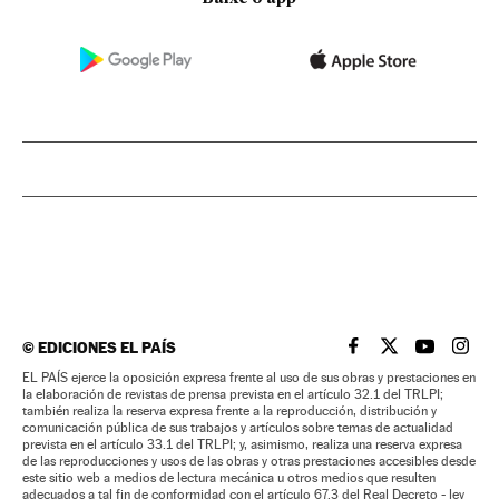
©
EDICIONES EL PAÍS
EL PAÍS BRASIL EN
EL PAÍS BRASI
EL PAÍS B
EL PA
EL PAÍS ejerce la oposición expresa frente al uso de sus obras y prestaciones en
la elaboración de revistas de prensa prevista en el artículo 32.1 del TRLPI;
también realiza la reserva expresa frente a la reproducción, distribución y
comunicación pública de sus trabajos y artículos sobre temas de actualidad
prevista en el artículo 33.1 del TRLPI; y, asimismo, realiza una reserva expresa
de las reproducciones y usos de las obras y otras prestaciones accesibles desde
este sitio web a medios de lectura mecánica u otros medios que resulten
adecuados a tal fin de conformidad con el artículo 67.3 del Real Decreto - ley