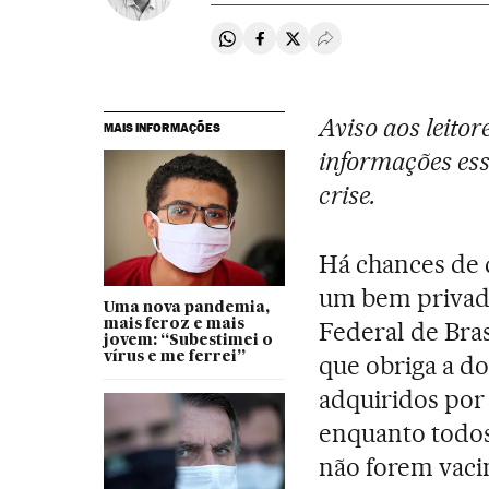
Compartir en Whatsapp
Compartir en Facebook
Compartir en Twitter
Desplegar Redes Soci
Aviso aos leito
MAIS INFORMAÇÕES
informações ess
crise.
Há chances de 
um bem privado 
Uma nova pandemia,
mais feroz e mais
Federal de Bras
jovem: “Subestimei o
vírus e me ferrei”
que obriga a d
adquiridos por
enquanto todos
não forem vacin