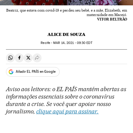
Beatriz, que estava com covid-19 e perdeu seu bebê, e a mãe, Elizabeth, em
maternidade em Maceió.
VITOR BELTRÃO
ALICE DE SOUZA
Recife -
MAR
14, 2021 - 09:30
EDT
Compartir en Whatsapp
Compartir en Facebook
Compartir en Twitter
Desplegar Redes Sociales
Añadir EL PAÍS en Google
Aviso aos leitores: o EL PAÍS mantém abertas as
informações essenciais sobre o coronavírus
durante a crise. Se você quer apoiar nosso
jornalismo,
clique aqui para assinar.