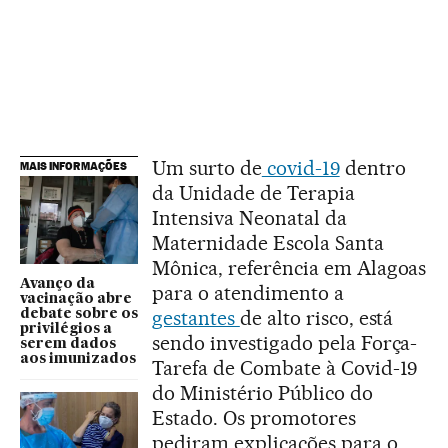
Um surto de
covid-19
dentro
MAIS INFORMAÇÕES
da Unidade de Terapia
Intensiva Neonatal da
Maternidade Escola Santa
Mônica, referência em Alagoas
Avanço da
para o atendimento a
vacinação abre
gestantes
de alto risco, está
debate sobre os
privilégios a
sendo investigado pela Força-
serem dados
aos imunizados
Tarefa de Combate à Covid-19
do Ministério Público do
Estado. Os promotores
pediram explicações para o