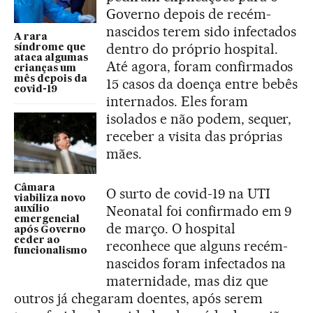
Governo depois de recém-
nascidos terem sido infectados
A rara
dentro do próprio hospital.
síndrome que
ataca algumas
Até agora, foram confirmados
crianças um
mês depois da
15 casos da doença entre bebês
covid-19
internados. Eles foram
isolados e não podem, sequer,
receber a visita das próprias
mães.
Câmara
O surto de covid-19 na UTI
viabiliza novo
Neonatal foi confirmado em 9
auxílio
emergencial
de março. O hospital
após Governo
ceder ao
reconhece que alguns recém-
funcionalismo
nascidos foram infectados na
maternidade, mas diz que
outros já chegaram doentes, após serem