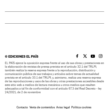
©
EDICIONES EL PAÍS
EL PAÍS BRASIL EN
EL PAÍS BRASI
EL PAÍS B
EL PA
EL PAÍS ejerce la oposición expresa frente al uso de sus obras y prestaciones en
la elaboración de revistas de prensa prevista en el artículo 32.1 del TRLPI;
también realiza la reserva expresa frente a la reproducción, distribución y
comunicación pública de sus trabajos y artículos sobre temas de actualidad
prevista en el artículo 33.1 del TRLPI; y, asimismo, realiza una reserva expresa
de las reproducciones y usos de las obras y otras prestaciones accesibles desde
este sitio web a medios de lectura mecánica u otros medios que resulten
adecuados a tal fin de conformidad con el artículo 67.3 del Real Decreto - ley
24/2021, de 2 de noviembre
Contacto
Venta de contenidos
Aviso legal
Política cookies