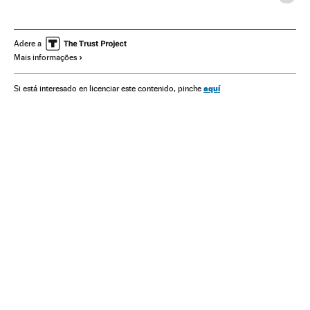
Coronavirus
Doenças infecciosas
Doenças respiratórias
Ministério Saúde
Bebês
UCI
Maceió
Alagoas
Adere a
Mais informações
aquí
Si está interesado en licenciar este contenido, pinche