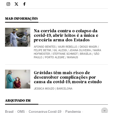
Brasil El País Brasil en Instagram
Brasil El País Brasil en Twitter
Brasil El País Brasil en Facebook
MAIS INFORMAÇÕES
Na corrida contra o colapso da
covid-19, abrir leitos é a única e
precária arma dos Estados
AFONSO BENITES
/
AIURI REBELLO
/
DIOGO MAGRI
/
FELIPE BETIM
/
GIL ALESSI
/
JOANA OLIVEIRA
/
NAIRA
HOFMEISTER
/
STEFFANIE SCHMIDT
| BRASÍLIA / SÃO
PAULO / PORTO ALEGRE / MANAUS
Grávidas têm mais risco de
desenvolver complicações por
causa da covid-19, mostra estudo
JESSICA MOUZO
| BARCELONA
ARQUIVADO EM
Brasil
OMS
Coronavirus Covid-19
Pandemia