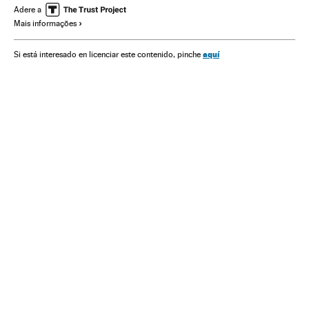
Parlamento
Brasília
Congresso Nacional
Adere a
Mais informações
Rodrigo Pacheco
aquí
Si está interesado en licenciar este contenido, pinche