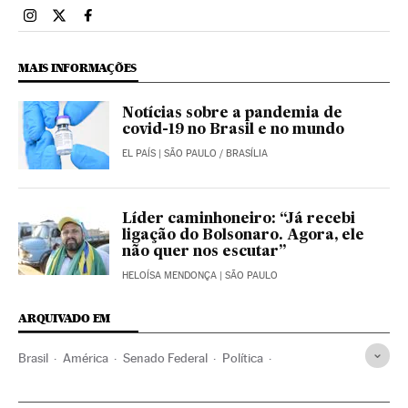
Brasil El País Brasil en Instagram
Brasil El País Brasil en Twitter
Brasil El País Brasil en Facebook
MAIS INFORMAÇÕES
Notícias sobre a pandemia de
covid-19 no Brasil e no mundo
EL PAÍS
| SÃO PAULO / BRASÍLIA
Líder caminhoneiro: “Já recebi
ligação do Bolsonaro. Agora, ele
não quer nos escutar”
HELOÍSA MENDONÇA
| SÃO PAULO
ARQUIVADO EM
Brasil
América
Senado Federal
Política
Davi Alcolumbre
Jair Bolsonaro
DEM
MDB