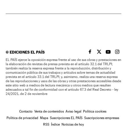
©
EDICIONES EL PAÍS
EL PAÍS BRASIL EN
EL PAÍS BRASI
EL PAÍS B
EL PA
EL PAÍS ejerce la oposición expresa frente al uso de sus obras y prestaciones en
la elaboración de revistas de prensa prevista en el artículo 32.1 del TRLPI;
también realiza la reserva expresa frente a la reproducción, distribución y
comunicación pública de sus trabajos y artículos sobre temas de actualidad
prevista en el artículo 33.1 del TRLPI; y, asimismo, realiza una reserva expresa
de las reproducciones y usos de las obras y otras prestaciones accesibles desde
este sitio web a medios de lectura mecánica u otros medios que resulten
adecuados a tal fin de conformidad con el artículo 67.3 del Real Decreto - ley
24/2021, de 2 de noviembre
Contacto
Venta de contenidos
Aviso legal
Política cookies
Política de privacidad
Mapa
Suscripciones EL PAÍS
Suscripciones empresas
RSS
Índice
Noticias de hoy