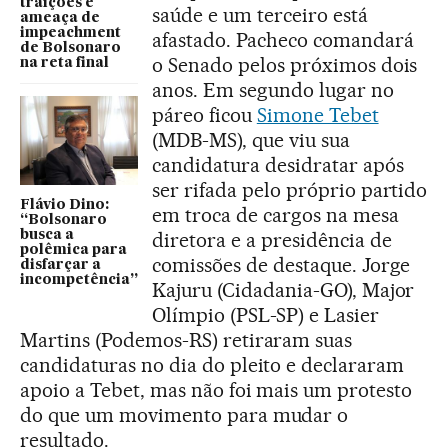
traições e
saúde e um terceiro está
ameaça de
impeachment
afastado. Pacheco comandará
de Bolsonaro
o Senado pelos próximos dois
na reta final
anos. Em segundo lugar no
páreo ficou
Simone Tebet
(MDB-MS), que viu sua
candidatura desidratar após
ser rifada pelo próprio partido
Flávio Dino:
em troca de cargos na mesa
“Bolsonaro
busca a
diretora e a presidência de
polêmica para
comissões de destaque. Jorge
disfarçar a
incompetência”
Kajuru (Cidadania-GO), Major
Olímpio (PSL-SP) e Lasier
Martins (Podemos-RS) retiraram suas
candidaturas no dia do pleito e declararam
apoio a Tebet, mas não foi mais um protesto
do que um movimento para mudar o
resultado.