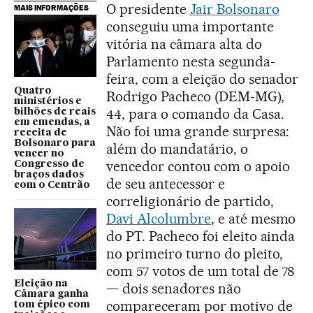
O presidente
Jair Bolsonaro
MAIS INFORMAÇÕES
conseguiu uma importante
vitória na câmara alta do
Parlamento nesta segunda-
feira, com a eleição do senador
Quatro
Rodrigo Pacheco (DEM-MG),
ministérios e
44, para o comando da Casa.
bilhões de reais
em emendas, a
Não foi uma grande surpresa:
receita de
Bolsonaro para
além do mandatário, o
vencer no
vencedor contou com o apoio
Congresso de
braços dados
de seu antecessor e
com o Centrão
correligionário de partido,
Davi Alcolumbre
, e até mesmo
do PT. Pacheco foi eleito ainda
no primeiro turno do pleito,
com 57 votos de um total de 78
Eleição na
— dois senadores não
Câmara ganha
compareceram por motivo de
tom épico com