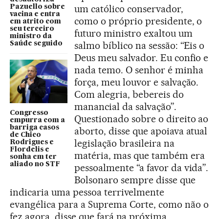
um católico conservador,
Pazuello sobre
vacina e entra
como o próprio presidente, o
em atrito com
seu terceiro
futuro ministro exaltou um
ministro da
salmo bíblico na sessão: “Eis o
Saúde seguido
Deus meu salvador. Eu confio e
nada temo. O senhor é minha
força, meu louvor e salvação.
Com alegria, bebereis do
manancial da salvação”.
Congresso
Questionado sobre o direito ao
empurra com a
barriga casos
aborto, disse que apoiava atual
de Chico
legislação brasileira na
Rodrigues e
Flordelis e
matéria, mas que também era
sonha em ter
aliado no STF
pessoalmente “a favor da vida”.
Bolsonaro sempre disse que
indicaria uma pessoa terrivelmente
evangélica para a Suprema Corte, como não o
fez agora, disse que fará na próxima