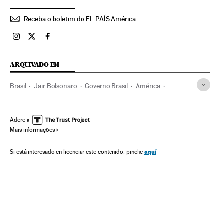
Receba o boletim do EL PAÍS América
Brasil El País Brasil en Instagram
Brasil El País Brasil en Twitter
Brasil El País Brasil en Facebook
ARQUIVADO EM
Brasil
Jair Bolsonaro
Governo Brasil
América
Governo
Presidente Brasil
Presidência Brasil
STF
Operação Lava Jato
Corrupção
Corrupção política
Adere a
Mais informações
Senado Federal
Congresso Nacional
aquí
Si está interesado en licenciar este contenido, pinche