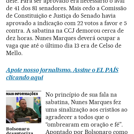
dele. Para ser aprovado era necessário o aval
de 41 dos 81 senadores. Mais cedo a Comissão
de Constituição e Justiça do Senado havia
aprovado a indicação com 22 votos a favor e 5
contra. A sabatina na CCJ demorou cerca de
dez horas. Nunes Marques deverá ocupar a
vaga que até o último dia 13 era de Celso de
Mello.
Apoie nosso jornalismo. Assine o EL PAÍS
clicando aqui
No princípio de sua fala na
MAIS INFORMAÇÕES
sabatina, Nunes Marques fez
uma sinalização aos cristãos ao
agradecer a todos que o
“ombrearam em oração e fé”.
Bolsonaro
Apontado por Bolsonaro como
desautoriza