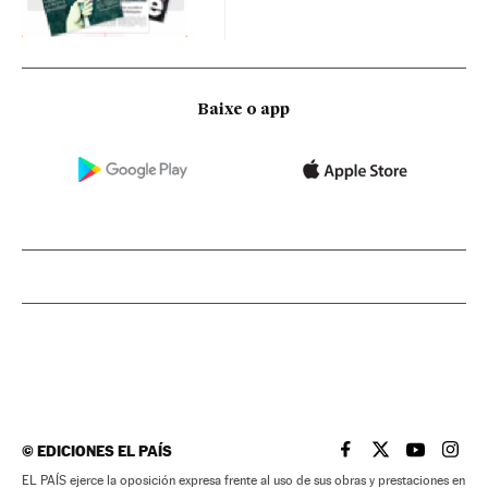
Baixe o app
©
EDICIONES EL PAÍS
EL PAÍS BRASIL EN
EL PAÍS BRASI
EL PAÍS B
EL PA
EL PAÍS ejerce la oposición expresa frente al uso de sus obras y prestaciones en