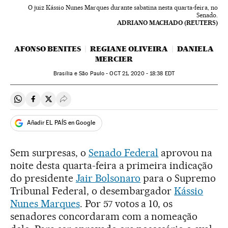
O juiz Kássio Nunes Marques durante sabatina nesta quarta-feira, no
Senado.
ADRIANO MACHADO (REUTERS)
AFONSO BENITES
REGIANE OLIVEIRA
DANIELA
MERCIER
Brasília e São Paulo -
OCT
21, 2020 - 18:38
EDT
Compartir en Whatsapp
Compartir en Facebook
Compartir en Twitter
Desplegar Redes Sociales
Añadir EL PAÍS en Google
Sem surpresas, o
Senado Federal
aprovou na
noite desta quarta-feira a primeira indicação
do presidente
Jair Bolsonaro
para o Supremo
Tribunal Federal, o desembargador
Kássio
Nunes Marques
. Por 57 votos a 10, os
senadores concordaram com a nomeação