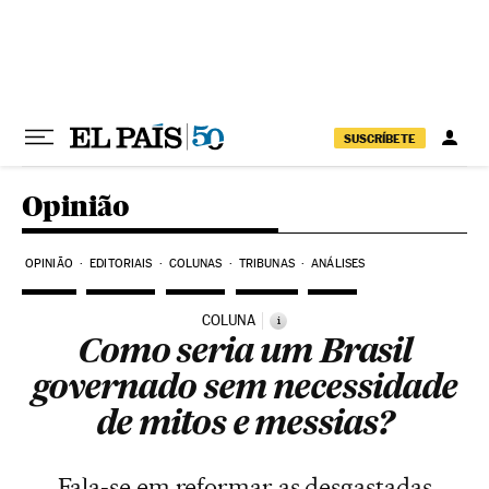
Pular para o conteúdo
SUSCRÍBETE
Opinião
OPINIÃO
EDITORIAIS
COLUNAS
TRIBUNAS
ANÁLISES
COLUNA
i
Como seria um Brasil
governado sem necessidade
de mitos e messias?
Fala-se em reformar as desgastadas