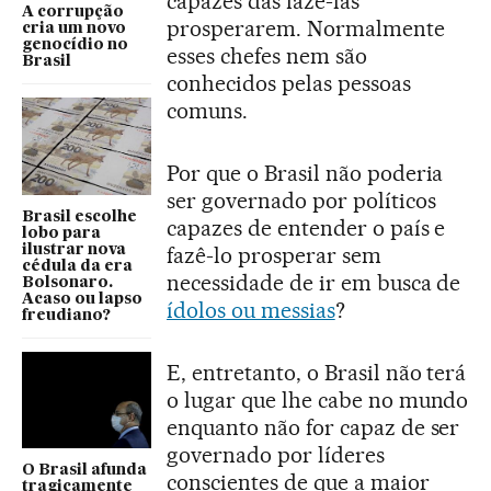
capazes das fazê-las
A corrupção
prosperarem. Normalmente
cria um novo
genocídio no
esses chefes nem são
Brasil
conhecidos pelas pessoas
comuns.
Por que o Brasil não poderia
ser governado por políticos
Brasil escolhe
capazes de entender o país e
lobo para
ilustrar nova
fazê-lo prosperar sem
cédula da era
necessidade de ir em busca de
Bolsonaro.
Acaso ou lapso
ídolos ou messias
?
freudiano?
E, entretanto, o Brasil não terá
o lugar que lhe cabe no mundo
enquanto não for capaz de ser
governado por líderes
O Brasil afunda
conscientes de que a maior
tragicamente