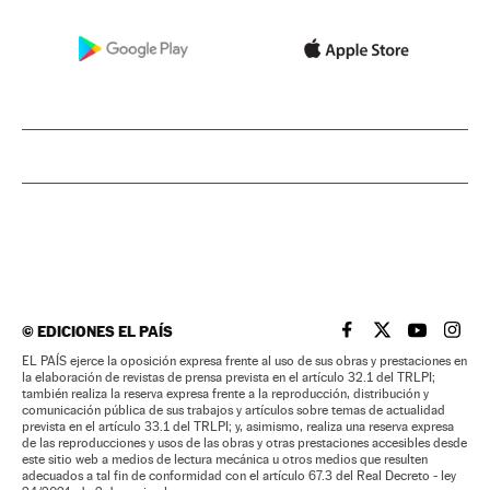
©
EDICIONES EL PAÍS
EL PAÍS BRASIL EN
EL PAÍS BRASI
EL PAÍS B
EL PA
EL PAÍS ejerce la oposición expresa frente al uso de sus obras y prestaciones en
la elaboración de revistas de prensa prevista en el artículo 32.1 del TRLPI;
también realiza la reserva expresa frente a la reproducción, distribución y
comunicación pública de sus trabajos y artículos sobre temas de actualidad
prevista en el artículo 33.1 del TRLPI; y, asimismo, realiza una reserva expresa
de las reproducciones y usos de las obras y otras prestaciones accesibles desde
este sitio web a medios de lectura mecánica u otros medios que resulten
adecuados a tal fin de conformidad con el artículo 67.3 del Real Decreto - ley