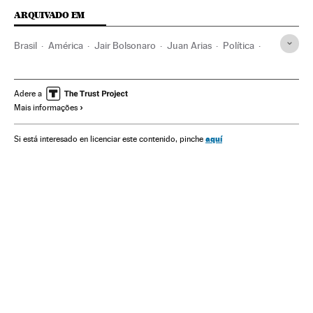
ARQUIVADO EM
Brasil
América
Jair Bolsonaro
Juan Arias
Política
Partidos políticos
STF
Congresso Nacional
Operação Lava Jato
Corrupção
Adere a
Mais informações
Desigualdade econômica
Desigualdade social
aquí
Si está interesado en licenciar este contenido, pinche