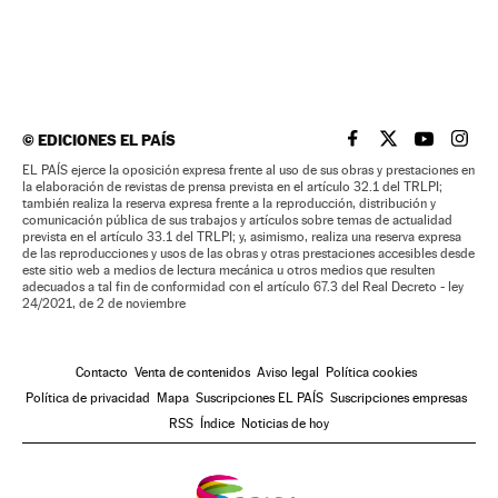
©
EDICIONES EL PAÍS
EL PAÍS BRASIL EN
EL PAÍS BRASI
EL PAÍS B
EL PA
EL PAÍS ejerce la oposición expresa frente al uso de sus obras y prestaciones en
la elaboración de revistas de prensa prevista en el artículo 32.1 del TRLPI;
también realiza la reserva expresa frente a la reproducción, distribución y
comunicación pública de sus trabajos y artículos sobre temas de actualidad
prevista en el artículo 33.1 del TRLPI; y, asimismo, realiza una reserva expresa
de las reproducciones y usos de las obras y otras prestaciones accesibles desde
este sitio web a medios de lectura mecánica u otros medios que resulten
adecuados a tal fin de conformidad con el artículo 67.3 del Real Decreto - ley
24/2021, de 2 de noviembre
Contacto
Venta de contenidos
Aviso legal
Política cookies
Política de privacidad
Mapa
Suscripciones EL PAÍS
Suscripciones empresas
RSS
Índice
Noticias de hoy