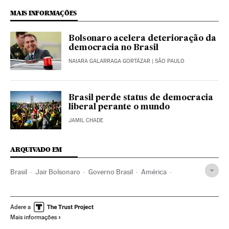
MAIS INFORMAÇÕES
Bolsonaro acelera deterioração da
democracia no Brasil
NAIARA GALARRAGA GORTÁZAR
| SÃO PAULO
Brasil perde status de democracia
liberal perante o mundo
JAMIL CHADE
ARQUIVADO EM
Brasil
Jair Bolsonaro
Governo Brasil
América
Governo
América Latina
Corrupção
Corrupção política
Política
Pandemia
Democracia
Adere a
Mais informações
Crise econômica
Desigualdade social