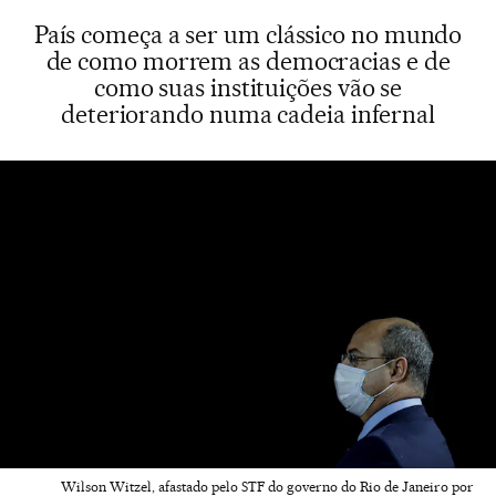
País começa a ser um clássico no mundo
de como morrem as democracias e de
como suas instituições vão se
deteriorando numa cadeia infernal
Wilson Witzel, afastado pelo STF do governo do Rio de Janeiro por