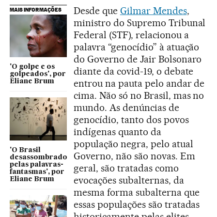
Desde que
Gilmar Mendes
,
MAIS INFORMAÇÕES
ministro do Supremo Tribunal
Federal (STF), relacionou a
palavra “genocídio” à atuação
do Governo de Jair Bolsonaro
'O golpe e os
diante da covid-19, o debate
golpeados', por
entrou na pauta pelo andar de
Eliane Brum
cima. Não só no Brasil, mas no
mundo. As denúncias de
genocídio, tanto dos povos
indígenas quanto da
população negra, pelo atual
'O Brasil
Governo, não são novas. Em
desassombrado
pelas palavras-
geral, são tratadas como
fantasmas', por
evocações subalternas, da
Eliane Brum
mesma forma subalterna que
essas populações são tratadas
historicamente pelas elites