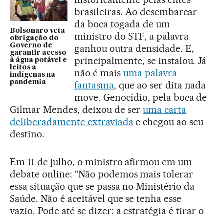
brasileiras. Ao desembarcar
da boca togada de um
Bolsonaro veta
ministro do STF, a palavra
obrigação do
Governo de
ganhou outra densidade. E,
garantir acesso
principalmente, se instalou. Já
à água potável e
leitos a
não é mais
uma palavra
indígenas na
pandemia
fantasma
, que ao ser dita nada
move. Genocídio, pela boca de
Gilmar Mendes, deixou de ser
uma carta
deliberadamente extraviada
e chegou ao seu
destino.
Em 11 de julho, o ministro afirmou em um
debate online: “Não podemos mais tolerar
essa situação que se passa no Ministério da
Saúde. Não é aceitável que se tenha esse
vazio. Pode até se dizer: a estratégia é tirar o