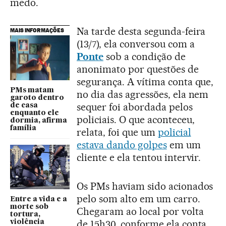
medo.
Na tarde desta segunda-feira
MAIS INFORMAÇÕES
(13/7), ela conversou com a
Ponte
sob a condição de
anonimato por questões de
segurança. A vítima conta que,
PMs matam
no dia das agressões, ela nem
garoto dentro
sequer foi abordada pelos
de casa
enquanto ele
policiais. O que aconteceu,
dormia, afirma
família
relata, foi que um
policial
estava dando golpes
em um
cliente e ela tentou intervir.
Os PMs haviam sido acionados
pelo som alto em um carro.
Entre a vida e a
morte sob
Chegaram ao local por volta
tortura,
de 15h30, conforme ela conta.
violência