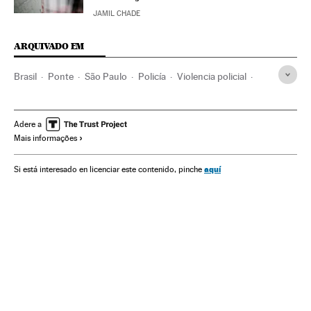
JAMIL CHADE
ARQUIVADO EM
Brasil
Ponte
São Paulo
Policía
Violencia policial
Policía militar
Abuso policial
Abuso autoridad
Disturbios raciales
Adere a
Mais informações
aquí
Si está interesado en licenciar este contenido, pinche