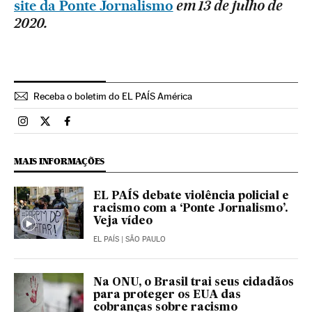
site da Ponte Jornalismo
em 13 de julho de
2020.
Receba o boletim do EL PAÍS América
Brasil El País Brasil en Instagram
Brasil El País Brasil en Twitter
Brasil El País Brasil en Facebook
MAIS INFORMAÇÕES
EL PAÍS debate violência policial e
racismo com a ‘Ponte Jornalismo’.
Veja vídeo
EL PAÍS
| SÃO PAULO
Na ONU, o Brasil trai seus cidadãos
para proteger os EUA das
cobranças sobre racismo