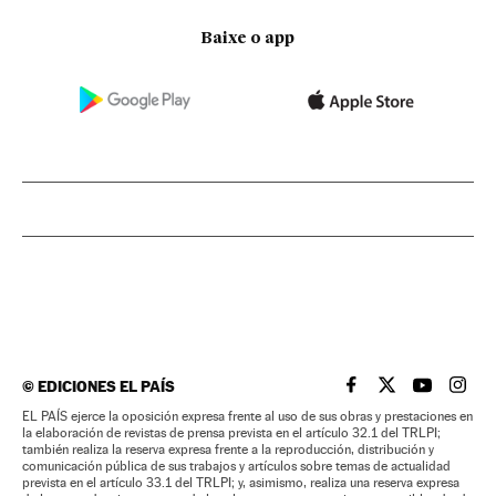
Baixe o app
©
EDICIONES EL PAÍS
EL PAÍS BRASIL EN
EL PAÍS BRASI
EL PAÍS B
EL PA
EL PAÍS ejerce la oposición expresa frente al uso de sus obras y prestaciones en
la elaboración de revistas de prensa prevista en el artículo 32.1 del TRLPI;
también realiza la reserva expresa frente a la reproducción, distribución y
comunicación pública de sus trabajos y artículos sobre temas de actualidad
prevista en el artículo 33.1 del TRLPI; y, asimismo, realiza una reserva expresa