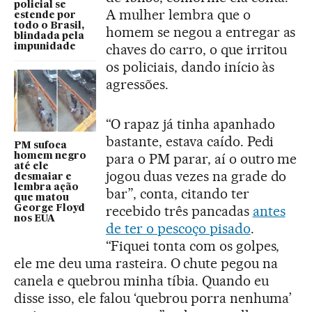
policial se
A mulher lembra que o
estende por
todo o Brasil,
homem se negou a entregar as
blindada pela
chaves do carro, o que irritou
impunidade
os policiais, dando início às
agressões.
“O rapaz já tinha apanhado
bastante, estava caído. Pedi
PM sufoca
para o PM parar, aí o outro me
homem negro
até ele
jogou duas vezes na grade do
desmaiar e
lembra ação
bar”, conta, citando ter
que matou
recebido três pancadas
antes
George Floyd
nos EUA
de ter o pescoço pisado
.
“Fiquei tonta com os golpes,
ele me deu uma rasteira. O chute pegou na
canela e quebrou minha tíbia. Quando eu
disse isso, ele falou ‘quebrou porra nenhuma’