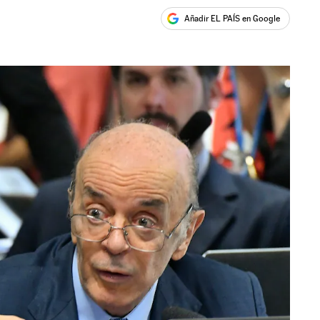
Añadir EL PAÍS en Google
ales