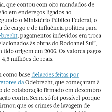
ia, que contou com oito mandados de
são em endereços ligados ao
egundo o Ministério Público Federal, o
u de cargo e de influência política para
brecht
, pagamentos indevidos em troca
elacionados às obras do Rodoanel Sul”,
am tido origem em 2006. Os valores pagos
4,5 milhões de reais.
m como base
delações feitas por
retores da
Odebrecht, que começaram à
do de colaboração firmado em dezembro
ação contra Serra só foi possível porque
afirmou que os crimes de lavagem de