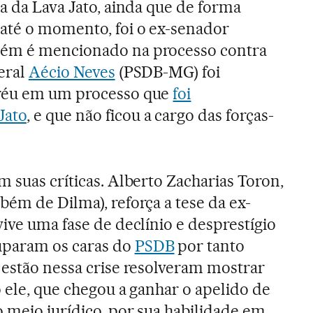
a da Lava Jato, ainda que de forma
até o momento, foi o ex-senador
ém é mencionado na processo contra
deral
Aécio Neves
(PSDB-MG) foi
 réu em um processo que
foi
Jato
, e que não ficou a cargo das forças-
 suas críticas. Alberto Zacharias Toron,
bém de Dilma), reforça a tese da ex-
ive uma fase de declínio e desprestígio
uparam os caras do
PSDB
por tanto
 estão nessa crise resolveram mostrar
o ele, que chegou a ganhar o apelido de
o meio jurídico, por sua habilidade em