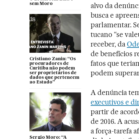
alvo da denúnc
sem Moro
busca e apreen
parlamentar. S
tucano “se vale
receber, da
Ode
de benefícios r
Cristiano Zanin: “Os
fatos que teri
procuradores de
Curitiba não podem
podem superar 
ser proprietários de
dados que pertencem
ao Estado”
A denúncia te
executivos e di
partir de acor
de 2016. A acus
a força-tarefa 
Sergio Moro: “A