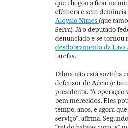
que chegou a ficar na mir
efêmera e sem denúncia 
Aloysio Nunes
(que tamb
Serra). Já o deputado fe
denunciado e se tornou
desdobramento da Lava 
tarefas.
Dilma não está sozinha em
defensor de Aécio (e tam
presidenta. “A operação v
bem merecidos. Eles po
tempo, anos, e agora que
serviço”, afirma. Segund
“rei do habeas corpus” n