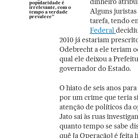
dinheiro atribu
popularidade é
irrelevante, com o
Alguns jurista
tempo a verdade
prevalece”
tarefa, tendo e
Federal
decidiu
2010 já estariam prescrit
Odebrecht a ele teriam o
qual ele deixou a Prefeit
governador do Estado.
O hiato de seis anos par
por um crime que teria s
atenção de políticos da o
Jato sai às ruas investig
quanto tempo se sabe dis
quê [a Operação] é feit