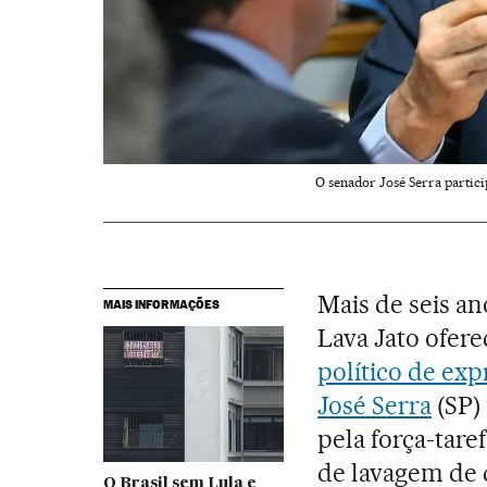
O senador José Serra partic
Mais de seis an
MAIS INFORMAÇÕES
Lava Jato ofer
político de ex
José Serra
(SP) 
pela força-tar
de lavagem de d
O Brasil sem Lula e