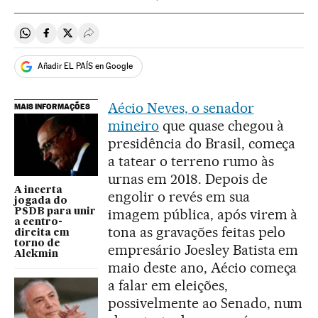
Compartir en Whatsapp
Compartir en Facebook
Compartir en Twitter
Desplegar Redes Sociales
Añadir EL PAÍS en Google
Aécio Neves, o senador
MAIS INFORMAÇÕES
mineiro
que quase chegou à
presidência do Brasil, começa
a tatear o terreno rumo às
urnas em 2018. Depois de
A incerta
engolir o revés em sua
jogada do
imagem pública, após virem à
PSDB para unir
a centro-
tona as gravações feitas pelo
direita em
torno de
empresário Joesley Batista em
Alckmin
maio deste ano, Aécio começa
a falar em eleições,
possivelmente ao Senado, num