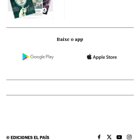
Baixe o app
©
EDICIONES EL PAÍS
EL PAÍS BRASIL EN
EL PAÍS BRASI
EL PAÍS B
EL PA