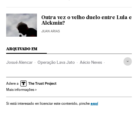
Outra vez o velho duelo entre Lula e
Alckmin?
JUAN ARIAS
ARQUIVADO EM
Josué Alencar
Operação Lava Jato
Aécio Neves
Crises políticas
Michel Temer
PSDB
Financiamento ilegal
Presidente Brasil
Subornos
Adere a
Mais informações
Geraldo Alckmin
Corrupção política
Presidência Brasil
Governadores
Brasil
Governos estaduais
aquí
Si está interesado en licenciar este contenido, pinche
Conflitos políticos
Governo Brasil
América Latina
América do Sul
Partidos políticos
Governo
Empresas
Administração Estado
América
Administração pública