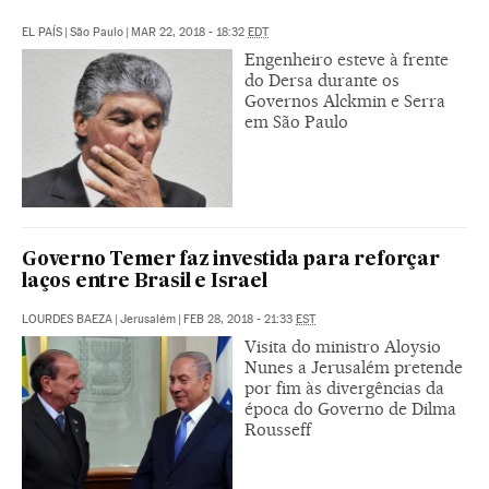
EL PAÍS
|
São Paulo
|
MAR 22, 2018 - 18:32
EDT
Engenheiro esteve à frente
do Dersa durante os
Governos Alckmin e Serra
em São Paulo
Governo Temer faz investida para reforçar
laços entre Brasil e Israel
LOURDES BAEZA
|
Jerusalém
|
FEB 28, 2018 - 21:33
EST
Visita do ministro Aloysio
Nunes a Jerusalém pretende
por fim às divergências da
época do Governo de Dilma
Rousseff