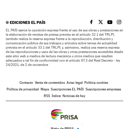
©
EDICIONES EL PAÍS
EL PAÍS BRASIL EN
EL PAÍS BRASI
EL PAÍS B
EL PA
EL PAÍS ejerce la oposición expresa frente al uso de sus obras y prestaciones en
la elaboración de revistas de prensa prevista en el artículo 32.1 del TRLPI;
también realiza la reserva expresa frente a la reproducción, distribución y
comunicación pública de sus trabajos y artículos sobre temas de actualidad
prevista en el artículo 33.1 del TRLPI; y, asimismo, realiza una reserva expresa
de las reproducciones y usos de las obras y otras prestaciones accesibles desde
este sitio web a medios de lectura mecánica u otros medios que resulten
adecuados a tal fin de conformidad con el artículo 67.3 del Real Decreto - ley
24/2021, de 2 de noviembre
Contacto
Venta de contenidos
Aviso legal
Política cookies
Política de privacidad
Mapa
Suscripciones EL PAÍS
Suscripciones empresas
RSS
Índice
Noticias de hoy
Webs de PRISA