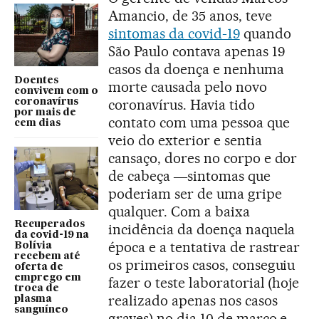
Amancio, de 35 anos, teve
sintomas da covid-19
quando
São Paulo contava apenas 19
casos da doença e nenhuma
Doentes
morte causada pelo novo
convivem com o
coronavírus. Havia tido
coronavírus
por mais de
contato com uma pessoa que
cem dias
veio do exterior e sentia
cansaço, dores no corpo e dor
de cabeça ―sintomas que
poderiam ser de uma gripe
qualquer. Com a baixa
Recuperados
incidência da doença naquela
da covid-19 na
época e a tentativa de rastrear
Bolívia
recebem até
os primeiros casos, conseguiu
oferta de
emprego em
fazer o teste laboratorial (hoje
troca de
realizado apenas nos casos
plasma
sanguíneo
graves) no dia 10 de março e