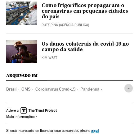
Como frigoríficos propagaram o
coronavírus em pequenas cidades
do país
RUTE PINA (AGÊNCIA PÚBLICA)
Os danos colaterais da covid-19 no
campo da saúde
KIM WEST
ARQUIVADO EM
Brasil
OMS
Coronavirus Covid-19
Pandemia
Coronavirus
Doenças infecciosas
Doenças respiratórias
Ministério Saúde
Adere a
Mais informações
aquí
Si está interesado en licenciar este contenido, pinche