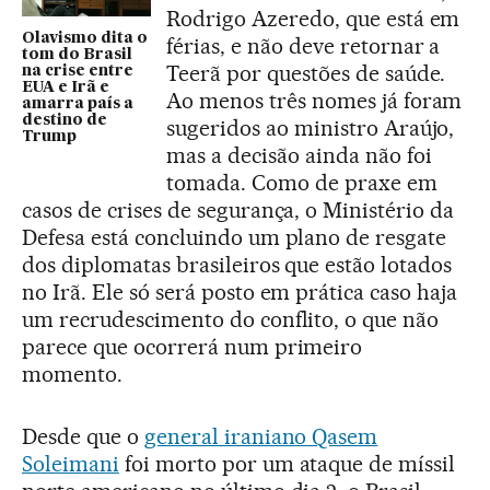
Rodrigo Azeredo, que está em
Olavismo dita o
férias, e não deve retornar a
tom do Brasil
Teerã por questões de saúde.
na crise entre
EUA e Irã e
Ao menos três nomes já foram
amarra país a
destino de
sugeridos ao ministro Araújo,
Trump
mas a decisão ainda não foi
tomada. Como de praxe em
casos de crises de segurança, o Ministério da
Defesa está concluindo um plano de resgate
dos diplomatas brasileiros que estão lotados
no Irã. Ele só será posto em prática caso haja
um recrudescimento do conflito, o que não
parece que ocorrerá num primeiro
momento.
Desde que o
general iraniano Qasem
Soleimani
foi morto por um ataque de míssil