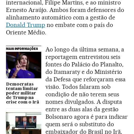
internacional, Filipe Martins, e ao ministro
Ernesto Araújo. Ambos foram defensores do
alinhamento automático com a gestão de
Donald Trump
no embate com o país do
Oriente Médio.
Ao longo da última semana, a
MAIS INFORMAÇÕES
reportagem entrevistou seis
fontes do Palácio do Planalto,
do Itamaraty e do Ministério
da Defesa que reforçaram essa
Democratas
visão. Todos falaram sob
tentam limitar
condição de não terem seus
poder militar
de Trump na
nomes divulgados. A disputa
crise com o Irã
entre as duas alas da gestão
Bolsonaro agora é para indicar
quem será o substituto do
embaixador do Brasil no Irã,