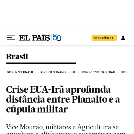
Pular para o conteúdo
SUSCRÍBETE
Brasil
GOVERNO BRASIL
JAIR BOLSONARO
STF
CONGRESSO NACIONAL
COVID-1
Crise EUA-Irã aprofunda
distância entre Planalto e a
cúpula militar
Vice Mourão, militares e Agricultura se