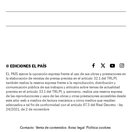
©
EDICIONES EL PAÍS
EL PAÍS BRASIL EN
EL PAÍS BRASI
EL PAÍS B
EL PA
EL PAÍS ejerce la oposición expresa frente al uso de sus obras y prestaciones en
la elaboración de revistas de prensa prevista en el artículo 32.1 del TRLPI;
también realiza la reserva expresa frente a la reproducción, distribución y
comunicación pública de sus trabajos y artículos sobre temas de actualidad
prevista en el artículo 33.1 del TRLPI; y, asimismo, realiza una reserva expresa
de las reproducciones y usos de las obras y otras prestaciones accesibles desde
este sitio web a medios de lectura mecánica u otros medios que resulten
adecuados a tal fin de conformidad con el artículo 67.3 del Real Decreto - ley
24/2021, de 2 de noviembre
Contacto
Venta de contenidos
Aviso legal
Política cookies