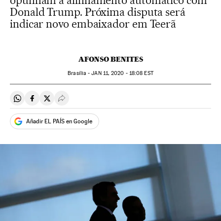
opunham a alinhamento automático com
Donald Trump. Próxima disputa será
indicar novo embaixador em Teerã
AFONSO BENITES
Brasília -
JAN
11, 2020 - 18:08
EST
Compartir en Whatsapp
Compartir en Facebook
Compartir en Twitter
Desplegar Redes Sociales
Añadir EL PAÍS en Google