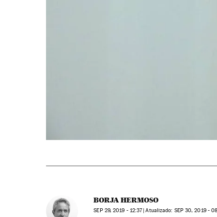
BORJA HERMOSO
SEP
29, 2019 - 12:37
atualizado:
SEP
30, 2019 - 08