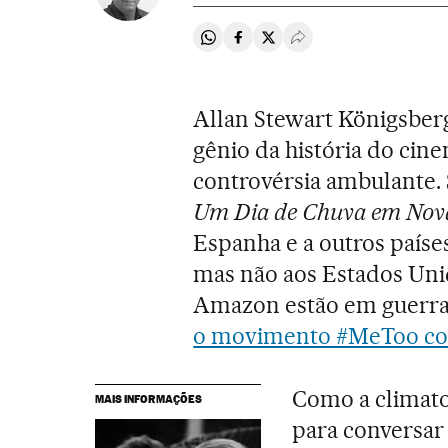
Compartir en Whatsapp
Compartir en Facebook
Compartir en Twitter
Desplegar Redes Soci
Allan Stewart Königsber
gênio da história do cine
controvérsia ambulante. 
Um Dia de Chuva em Nov
Espanha e a outros países
mas não aos Estados Uni
Amazon estão em guerra
o movimento #MeToo co
Como a climatol
MAIS INFORMAÇÕES
para conversar