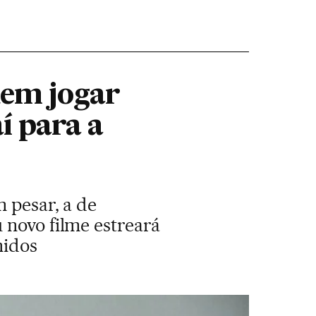
dem jogar
í para a
m pesar, a de
 novo filme estreará
nidos