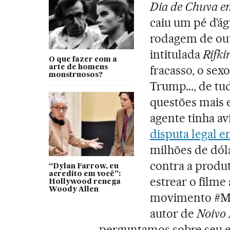
Dia de Chuva e
caiu um pé d’ág
rodagem de out
intitulada
Rifkin
O que fazer com a
fracasso, o sex
arte de homens
monstruosos?
Trump..., de tu
questões mais 
agente tinha av
disputa legal 
milhões de dóla
contra a produ
“Dylan Farrow, eu
acredito em você”:
estrear o filme
Hollywood renega
Woody Allen
movimento #Me
autor de
Noivo 
perguntamos sobre seu e