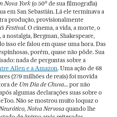
o
m Nova York
(o 50
de sua filmografia)
ua em San Sebastián. Lá ele terminava a
ra produção, provisionalmente
’s Festival
. O cinema, a vida, a morte, o
o, a nostalgia, Bergman, Shakespeare,
do isso ele falou em quase uma hora. Das
espinhosas, porém, quase não pôde. Sua
isado: nada de perguntas sobre a
entre Allen e a Amazon
. Uma ação de 68
res (279 milhões de reais) foi movida
tora de
Um Dia de Chuva
... por não
 após algumas declarações suas sobre o
Too. Não se mostrou muito loquaz o
Neurótico, Noiva Nervosa
quando lhe
stado de ânimo após reiteradas