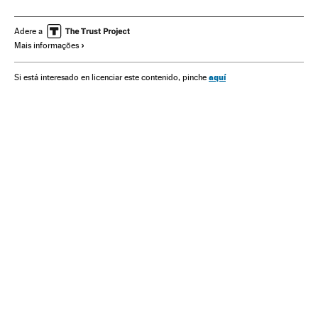
Assédio sexual
Feminismo
Crimes sexuais
Movimentos sociais
Mulheres
Cinema
Adere a
Mais informações
aquí
Si está interesado en licenciar este contenido, pinche