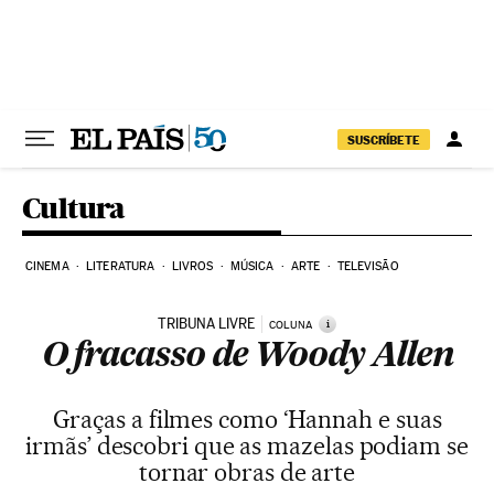
Pular para o conteúdo
SUSCRÍBETE
Cultura
CINEMA
LITERATURA
LIVROS
MÚSICA
ARTE
TELEVISÃO
TRIBUNA LIVRE
i
COLUNA
O fracasso de Woody Allen
Graças a filmes como ‘Hannah e suas
irmãs’ descobri que as mazelas podiam se
tornar obras de arte