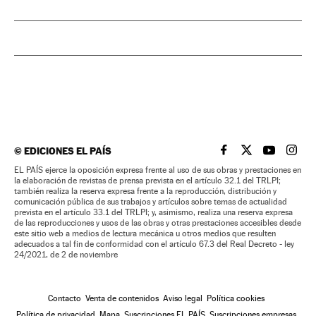
©
EDICIONES EL PAÍS
EL PAÍS BRASIL EN
EL PAÍS BRASI
EL PAÍS B
EL PA
EL PAÍS ejerce la oposición expresa frente al uso de sus obras y prestaciones en
la elaboración de revistas de prensa prevista en el artículo 32.1 del TRLPI;
también realiza la reserva expresa frente a la reproducción, distribución y
comunicación pública de sus trabajos y artículos sobre temas de actualidad
prevista en el artículo 33.1 del TRLPI; y, asimismo, realiza una reserva expresa
de las reproducciones y usos de las obras y otras prestaciones accesibles desde
este sitio web a medios de lectura mecánica u otros medios que resulten
adecuados a tal fin de conformidad con el artículo 67.3 del Real Decreto - ley
24/2021, de 2 de noviembre
Contacto
Venta de contenidos
Aviso legal
Política cookies
Política de privacidad
Mapa
Suscripciones EL PAÍS
Suscripciones empresas