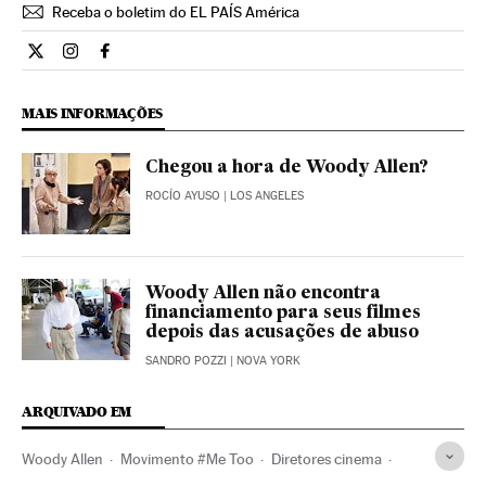
Receba o boletim do EL PAÍS América
Cultura El País Brasil en Twitter
Cultura El País Brasil en Instagram
Cultura El País Brasil en Facebook
MAIS INFORMAÇÕES
Chegou a hora de Woody Allen?
ROCÍO AYUSO
| LOS ANGELES
Woody Allen não encontra
financiamento para seus filmes
depois das acusações de abuso
SANDRO POZZI
| NOVA YORK
ARQUIVADO EM
Woody Allen
Movimento #Me Too
Diretores cinema