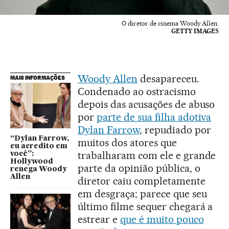
O diretor de cinema Woody Allen.
GETTY IMAGES
Woody Allen
desapareceu.
MAIS INFORMAÇÕES
Condenado ao ostracismo
depois das acusações de abuso
por
parte de sua filha adotiva
Dylan Farrow
, repudiado por
“Dylan Farrow,
muitos dos atores que
eu acredito em
trabalharam com ele e grande
você”:
Hollywood
parte da opinião pública, o
renega Woody
Allen
diretor caiu completamente
em desgraça; parece que seu
último filme sequer chegará a
estrear e
que é muito pouco