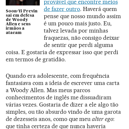
provável que encontre meios
de fazer outro
. Haverá quem
Soon-Yi Previn
pense que nosso mundo assim
sai em defesa
de Woody
é um pouco mais justo. Eu,
Allen e seus
irmãos a
talvez levada por minhas
atacam
fraquezas, não consigo deixar
de sentir que perdi alguma
coisa. E gostaria de expressar isso que perdi
em termos de gratidão.
Quando era adolescente, com frequência
fantasiava com a ideia de escrever uma carta
a Woody Allen. Mas meus parcos
conhecimentos de inglês me dissuadiram
várias vezes. Gostaria de dizer a ele algo tão
simples, ou tão absurdo vindo de uma garota
de dezesseis anos, como que meu
alter ego
:
que tinha certeza de que nunca haveria