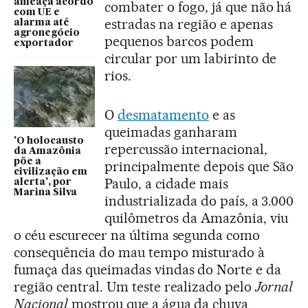
ameaça acordo
combater o fogo, já que não há
com UE e
estradas na região e apenas
alarma até
agronegócio
pequenos barcos podem
exportador
circular por um labirinto de
rios.
O
desmatamento
e as
queimadas ganharam
'O holocausto
repercussão internacional,
da Amazônia
põe a
principalmente depois que São
civilização em
Paulo, a cidade mais
alerta', por
Marina Silva
industrializada do país, a 3.000
quilômetros da Amazônia, viu
o céu escurecer na última segunda como
consequência do mau tempo misturado à
fumaça das queimadas vindas do Norte e da
região central. Um teste realizado pelo
Jornal
Nacional
mostrou que a água da chuva