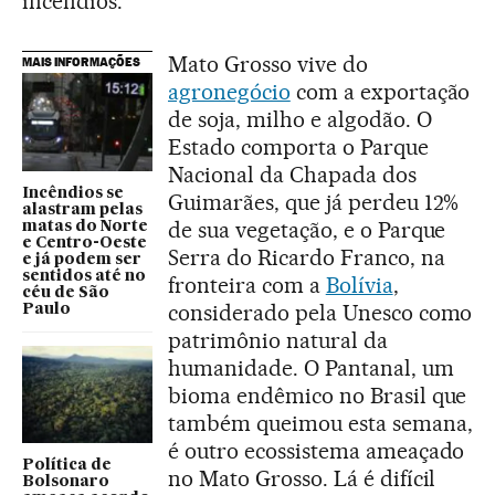
incêndios.
Mato Grosso vive do
MAIS INFORMAÇÕES
agronegócio
com a exportação
de soja, milho e algodão. O
Estado comporta o Parque
Nacional da Chapada dos
Incêndios se
Guimarães, que já perdeu 12%
alastram pelas
de sua vegetação, e o Parque
matas do Norte
e Centro-Oeste
Serra do Ricardo Franco, na
e já podem ser
sentidos até no
fronteira com a
Bolívia
,
céu de São
considerado pela Unesco como
Paulo
patrimônio natural da
humanidade. O Pantanal, um
bioma endêmico no Brasil que
também queimou esta semana,
é outro ecossistema ameaçado
Política de
no Mato Grosso. Lá é difícil
Bolsonaro