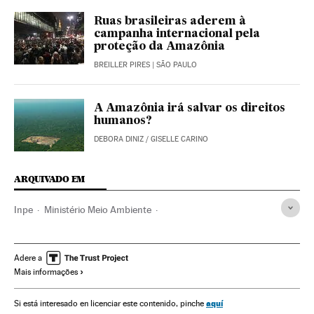
Ruas brasileiras aderem à
campanha internacional pela
proteção da Amazônia
BREILLER PIRES
| SÃO PAULO
A Amazônia irá salvar os direitos
humanos?
DEBORA DINIZ
/
GISELLE CARINO
ARQUIVADO EM
Inpe
Ministério Meio Ambiente
Incêndios florestais intencionais
Ricardo Salles
Desmatamento
Amazônia
Jair Bolsonaro
Adere a
Mais informações
Incêndios florestais
Reservas naturais
Presidente Brasil
Incêndios
Presidência Brasil
Mudança climática
aquí
Si está interesado en licenciar este contenido, pinche