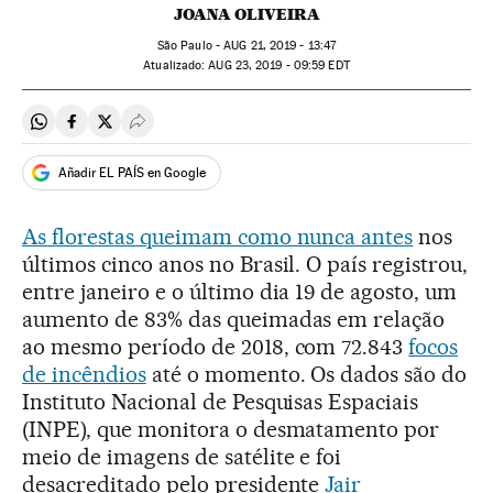
JOANA OLIVEIRA
São Paulo -
AUG
21, 2019 - 13:47
atualizado:
AUG
23, 2019 - 09:59
EDT
Compartir en Whatsapp
Compartir en Facebook
Compartir en Twitter
Desplegar Redes Sociales
Añadir EL PAÍS en Google
As florestas queimam como nunca antes
nos
últimos cinco anos no Brasil. O país registrou,
entre janeiro e o último dia 19 de agosto, um
aumento de 83% das queimadas em relação
ao mesmo período de 2018, com 72.843
focos
de incêndios
até o momento. Os dados são do
Instituto Nacional de Pesquisas Espaciais
(INPE), que monitora o desmatamento por
meio de imagens de satélite e foi
desacreditado pelo presidente
Jair