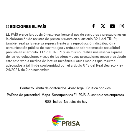
©
EDICIONES EL PAÍS
EL PAÍS BRASIL EN
EL PAÍS BRASI
EL PAÍS B
EL PA
EL PAÍS ejerce la oposición expresa frente al uso de sus obras y prestaciones en
la elaboración de revistas de prensa prevista en el artículo 32.1 del TRLPI;
también realiza la reserva expresa frente a la reproducción, distribución y
comunicación pública de sus trabajos y artículos sobre temas de actualidad
prevista en el artículo 33.1 del TRLPI; y, asimismo, realiza una reserva expresa
de las reproducciones y usos de las obras y otras prestaciones accesibles desde
este sitio web a medios de lectura mecánica u otros medios que resulten
adecuados a tal fin de conformidad con el artículo 67.3 del Real Decreto - ley
24/2021, de 2 de noviembre
Contacto
Venta de contenidos
Aviso legal
Política cookies
Política de privacidad
Mapa
Suscripciones EL PAÍS
Suscripciones empresas
RSS
Índice
Noticias de hoy