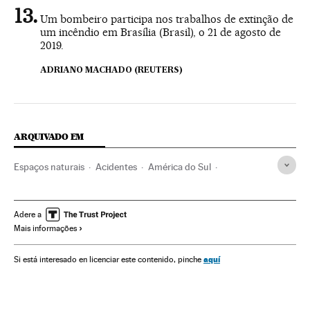
Um bombeiro participa nos trabalhos de extinção de
um incêndio em Brasília (Brasil), o 21 de agosto de
2019.
ADRIANO MACHADO (REUTERS)
ARQUIVADO EM
Espaços naturais
Acidentes
América do Sul
América Latina
América
Acontecimentos
Delitos
Problemas ambientais
Incêndios florestais intencionais
Adere a
Mais informações
Amazônia
Incêndios intencionais
Desmatamento
Reservas naturais
Incêndios florestais
aquí
Si está interesado en licenciar este contenido, pinche
Delitos ecológicos
Incêndios
Brasil
Meio ambiente
Justiça