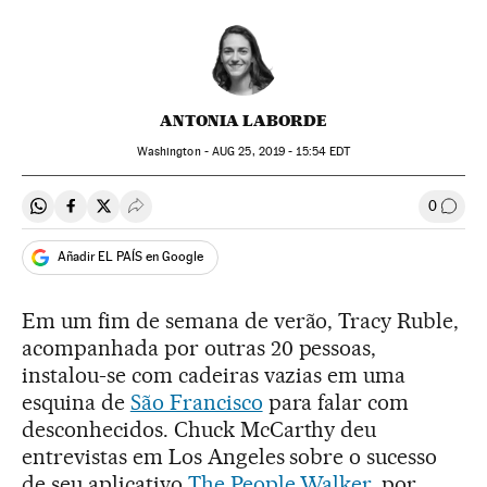
ANTONIA LABORDE
Washington -
AUG
25, 2019 - 15:54
EDT
0
Compartir en Whatsapp
Compartir en Facebook
Compartir en Twitter
Desplegar Redes Sociales
Comen
Añadir EL PAÍS en Google
Em um fim de semana de verão, Tracy Ruble,
acompanhada por outras 20 pessoas,
instalou-se com cadeiras vazias em uma
esquina de
São Francisco
para falar com
desconhecidos. Chuck McCarthy deu
entrevistas em Los Angeles sobre o sucesso
de seu aplicativo
The People Walker
, por