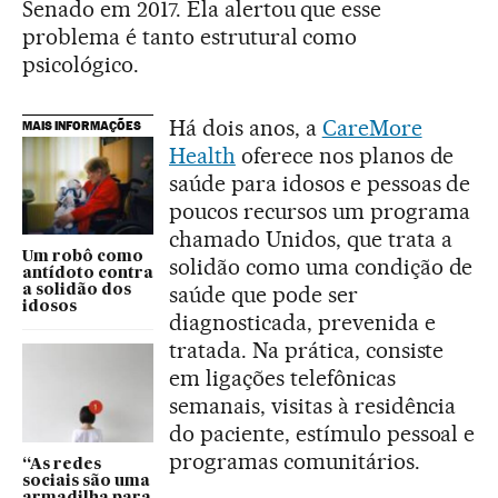
Senado em 2017. Ela alertou que esse
problema é tanto estrutural como
psicológico.
Há dois anos, a
CareMore
MAIS INFORMAÇÕES
Health
oferece nos planos de
saúde para idosos e pessoas de
poucos recursos um programa
chamado Unidos, que trata a
Um robô como
solidão como uma condição de
antídoto contra
saúde que pode ser
a solidão dos
idosos
diagnosticada, prevenida e
tratada. Na prática, consiste
em ligações telefônicas
semanais, visitas à residência
do paciente, estímulo pessoal e
programas comunitários.
“As redes
sociais são uma
armadilha para