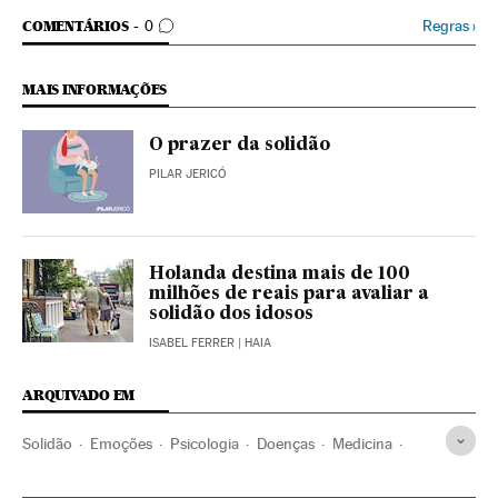
COMENTÁRIOS
Regras
›
COMENTÁRIOS
0
MAIS INFORMAÇÕES
O prazer da solidão
PILAR JERICÓ
Holanda destina mais de 100
milhões de reais para avaliar a
solidão dos idosos
ISABEL FERRER
| HAIA
ARQUIVADO EM
Solidão
Emoções
Psicologia
Doenças
Medicina
Bem-estar
Economia
Estilo vida
Previdência