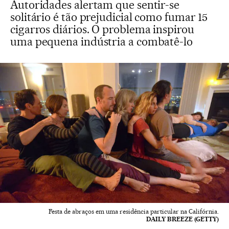
Autoridades alertam que sentir-se
solitário é tão prejudicial como fumar 15
cigarros diários. O problema inspirou
uma pequena indústria a combatê-lo
Festa de abraços em uma residência particular na Califórnia.
DAILY BREEZE (GETTY)