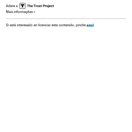
Sociedade
Saúde
Ciência
Adere a
Mais informações
aquí
Si está interesado en licenciar este contenido, pinche