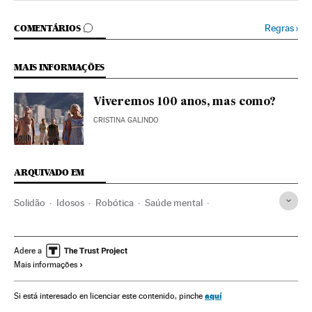
COMENTÁRIOS
Regras
›
COMENTÁRIOS
MAIS INFORMAÇÕES
Viveremos 100 anos, mas como?
CRISTINA GALINDO
ARQUIVADO EM
Solidão
Idosos
Robótica
Saúde mental
Terceira idade
Emoções
França
Psicologia
Europa Ocidental
Medicina preventiva
Informática
Adere a
Mais informações
Europa
Bem-estar
Medicina
Tecnologia
Estilo vida
Sociedade
Indústria
Saúde
Ciência
aquí
Si está interesado en licenciar este contenido, pinche