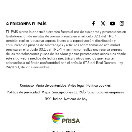
©
EDICIONES EL PAÍS
EL PAÍS BRASIL EN
EL PAÍS BRASI
EL PAÍS B
EL PA
EL PAÍS ejerce la oposición expresa frente al uso de sus obras y prestaciones en
la elaboración de revistas de prensa prevista en el artículo 32.1 del TRLPI;
también realiza la reserva expresa frente a la reproducción, distribución y
comunicación pública de sus trabajos y artículos sobre temas de actualidad
prevista en el artículo 33.1 del TRLPI; y, asimismo, realiza una reserva expresa
de las reproducciones y usos de las obras y otras prestaciones accesibles desde
este sitio web a medios de lectura mecánica u otros medios que resulten
adecuados a tal fin de conformidad con el artículo 67.3 del Real Decreto - ley
24/2021, de 2 de noviembre
Contacto
Venta de contenidos
Aviso legal
Política cookies
Política de privacidad
Mapa
Suscripciones EL PAÍS
Suscripciones empresas
RSS
Índice
Noticias de hoy