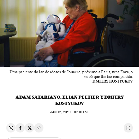
Uma paciente do lar de idosos de Jouarre, próximo a Paris, nina Zora, o
robô que lhe faz companhia.
DMITRY KOSTYUKOV
ADAM SATARIANO, ELIAN PELTIER Y DMITRY
KOSTYUKOV
JAN
12, 2019 - 10:10
EST
Compartir en Whatsapp
Compartir en Facebook
Compartir en Twitter
Desplegar Redes Sociales
Come