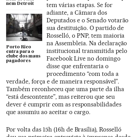
tem várias etapas. Se for
nem Detroit
adiante, a Câmara dos
Deputados e o Senado votarão
sua destituição. O partido de
Rosselló, o PNP, tem maioria
na Assembleia. Na declaração
Porto Rico
institucional transmitida pelo
entra para o
clube dos maus
Facebook Live no domingo
pagadores
disse que enfrentaria o
procedimento “com toda a
verdade, força e de maneira responsável”.
Também reconheceu que uma parte da ilha
“está descontente”, mas reiterou que seu
dever é cumprir com as responsabilidades
que assumiu ao aceitar o cargo.
Por volta das 15h (16h de Brasília), Rosselló
deu sua primeira entrevista à imprensa desde