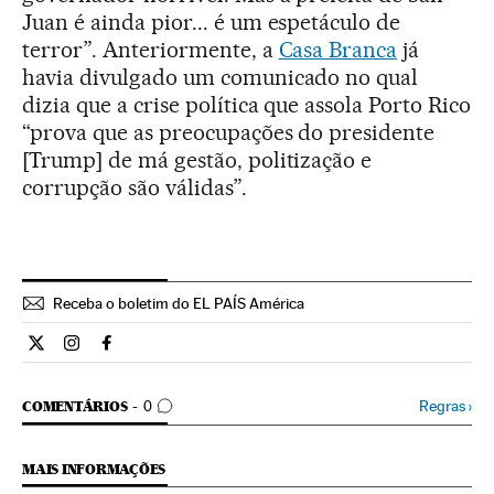
Juan é ainda pior... é um espetáculo de
terror”. Anteriormente, a
Casa Branca
já
havia divulgado um comunicado no qual
dizia que a crise política que assola Porto Rico
“prova que as preocupações do presidente
[Trump] de má gestão, politização e
corrupção são válidas”.
Receba o boletim do EL PAÍS América
Internacional El País Brasil en Twitter
Internacional El País Brasil en Instagram
Internacional El País Brasil en Facebook
COMENTÁRIOS
Regras
›
COMENTÁRIOS
0
MAIS INFORMAÇÕES