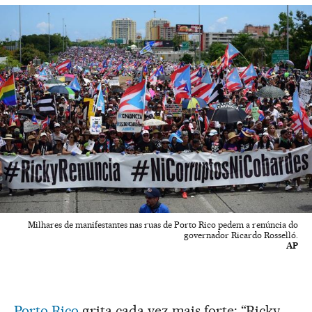
Milhares de manifestantes nas ruas de Porto Rico pedem a renúncia do
governador Ricardo Rosselló.
AP
Porto Rico
grita cada vez mais forte: “Ricky,