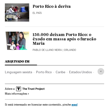
Porto Rico à deriva
EL PAÍS
150.000 deixam Porto Rico: o
êxodo em massa após o furacão
Maria
PABLO DE LLANO NEIRA
| ORLANDO
ARQUIVADO EM
Linguagem sexista
Porto Rico
Caribe
Estados Unidos
América do Norte
Sexismo
América Latina
Relações gênero
América
Preconceitos
Adere a
Mais informações
Problemas sociais
Sociedade
aquí
Si está interesado en licenciar este contenido, pinche