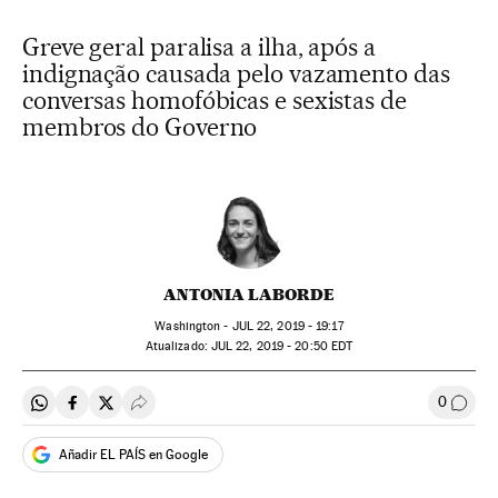
Greve geral paralisa a ilha, após a
indignação causada pelo vazamento das
conversas homofóbicas e sexistas de
membros do Governo
ANTONIA LABORDE
Washington -
JUL
22, 2019 - 19:17
atualizado:
JUL
22, 2019 - 20:50
EDT
0
Compartir en Whatsapp
Compartir en Facebook
Compartir en Twitter
Desplegar Redes Sociales
Comen
Añadir EL PAÍS en Google