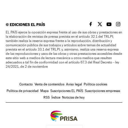
©
EDICIONES EL PAÍS
EL PAÍS BRASIL EN
EL PAÍS BRASI
EL PAÍS B
EL PA
EL PAÍS ejerce la oposición expresa frente al uso de sus obras y prestaciones en
la elaboración de revistas de prensa prevista en el artículo 32.1 del TRLPI;
también realiza la reserva expresa frente a la reproducción, distribución y
comunicación pública de sus trabajos y artículos sobre temas de actualidad
prevista en el artículo 33.1 del TRLPI; y, asimismo, realiza una reserva expresa
de las reproducciones y usos de las obras y otras prestaciones accesibles desde
este sitio web a medios de lectura mecánica u otros medios que resulten
adecuados a tal fin de conformidad con el artículo 67.3 del Real Decreto - ley
24/2021, de 2 de noviembre
Contacto
Venta de contenidos
Aviso legal
Política cookies
Política de privacidad
Mapa
Suscripciones EL PAÍS
Suscripciones empresas
RSS
Índice
Noticias de hoy