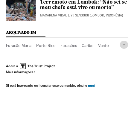
Terremoto em Lombok: “Não sei se
meu chefe está vivo ou morto”
MACARENA VIDAL LIY
| SENGGIGI (LOMBOK, INDONÉSIA)
ARQUIVADO EM
Furacão Maria
Porto Rico
Furacões
Caribe
Vento
Estados Unidos
Desastres naturais
América do Norte
Desastres
América Latina
Meteorologia
América
Adere a
Mais informações
Acontecimentos
Washington D.C.
aquí
Si está interesado en licenciar este contenido, pinche