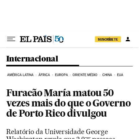
Pular para o conteúdo
SUSCRÍBETE
Internacional
AMÉRICA LATINA
ÁFRICA
EUROPA
ORIENTE MÉDIO
CHINA
EUA
Furacão María matou 50
vezes mais do que o Governo
de Porto Rico divulgou
Relatório da Universidade George