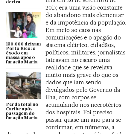
ilha em 20 de setembro de
deriva
2017, era uma visão constante
do abandono mais elementar
e da impotência da população.
Em meio ao caos nas
comunicações e o apagão do
sistema elétrico, cidadãos,
150.000 deixam
Porto Rico: o
políticos, militares, jornalistas
êxodo em
massa após o
tateavam no escuro uma
furacão Maria
realidade que se revelava
muito mais grave do que os
dados que iam sendo
divulgados pelo Governo da
ilha, com corpos se
acumulando nos necrotérios
Perda total no
Caribe após
dos hospitais. Foi preciso
passagem do
furação Maria
passar quase um ano para se
confirmar, em números, a