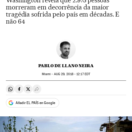
Washington revela que 2.975 pessoas
morreram em decorrência da maior
tragédia sofrida pelo país em décadas. E
não 64
PABLO DE LLANO NEIRA
Miami -
AUG
29, 2018 - 12:17
EDT
Compartir en Whatsapp
Compartir en Facebook
Compartir en Twitter
Desplegar Redes Sociales
Añadir EL PAÍS en Google