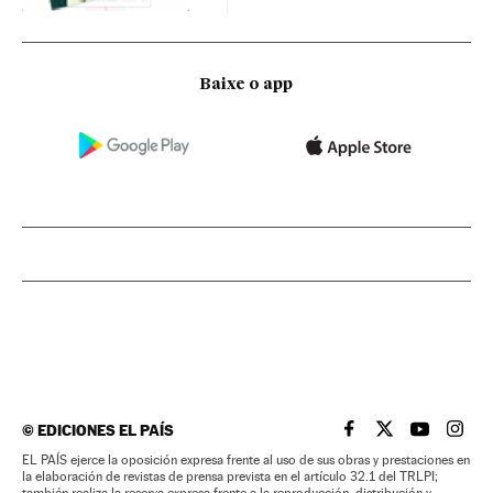
Baixe o app
©
EDICIONES EL PAÍS
EL PAÍS BRASIL EN
EL PAÍS BRASI
EL PAÍS B
EL PA
EL PAÍS ejerce la oposición expresa frente al uso de sus obras y prestaciones en
la elaboración de revistas de prensa prevista en el artículo 32.1 del TRLPI;
también realiza la reserva expresa frente a la reproducción, distribución y