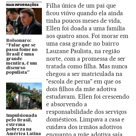
Filha única de um pai que
MAIS INFORMAÇÕES
ficou viúvo quando ela ainda
tinha poucos meses de vida,
Ellen foi doada a uma família
aos quatro anos. Foi morar em
Bolsonaro:
uma casa grande no bairro
“Falar que se
Lauzane Paulista, na região
passa fome no
Brasil é uma
norte, com a promessa de ser
grande
mentira, é um
tratada como filha. Mas nunca
discurso
chegou a ser matriculada na
populista”
"escola de perua" em que os
dois filhos da mãe adotiva
estudavam. Ellen foi crescendo
e absorvendo a
responsabilidade dos serviços
Impulsionada
domésticos. Limpava a casa e
pelo Brasil,
extrema
cuidava dos irmãos adotivos
pobreza na
enquanto a mãe adotiva saía
América Latina