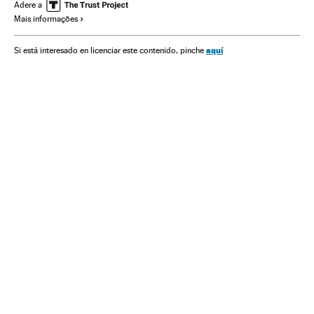
Jair Bolsonaro
Fome
Presidente Brasil
Adere a
Mais informações
Presidência Brasil
Brasil
Governo Brasil
América do Sul
América Latina
Governo
aquí
Si está interesado en licenciar este contenido, pinche