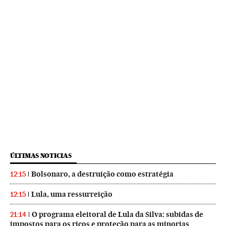
ÚLTIMAS NOTICIAS
Bolsonaro, a destruição como estratégia
12:15
Lula, uma ressurreição
12:15
O programa eleitoral de Lula da Silva: subidas de
21:14
impostos para os ricos e proteção para as minorias