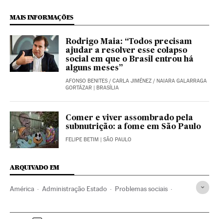
MAIS INFORMAÇÕES
Rodrigo Maia: “Todos precisam
ajudar a resolver esse colapso
social em que o Brasil entrou há
alguns meses”
AFONSO BENITES
/
CARLA JIMÉNEZ
/
NAIARA GALARRAGA
GORTÁZAR
| BRASÍLIA
Comer e viver assombrado pela
subnutrição: a fome em São Paulo
FELIPE BETIM
| SÃO PAULO
ARQUIVADO EM
América
Administração Estado
Problemas sociais
Sociedade
Política
Administração pública