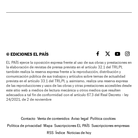
©
EDICIONES EL PAÍS
EL PAÍS BRASIL EN
EL PAÍS BRASI
EL PAÍS B
EL PA
EL PAÍS ejerce la oposición expresa frente al uso de sus obras y prestaciones en
la elaboración de revistas de prensa prevista en el artículo 32.1 del TRLPI;
también realiza la reserva expresa frente a la reproducción, distribución y
comunicación pública de sus trabajos y artículos sobre temas de actualidad
prevista en el artículo 33.1 del TRLPI; y, asimismo, realiza una reserva expresa
de las reproducciones y usos de las obras y otras prestaciones accesibles desde
este sitio web a medios de lectura mecánica u otros medios que resulten
adecuados a tal fin de conformidad con el artículo 67.3 del Real Decreto - ley
24/2021, de 2 de noviembre
Contacto
Venta de contenidos
Aviso legal
Política cookies
Política de privacidad
Mapa
Suscripciones EL PAÍS
Suscripciones empresas
RSS
Índice
Noticias de hoy