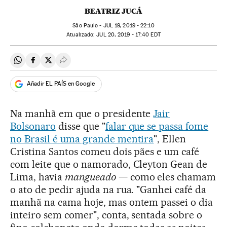
BEATRIZ JUCÁ
São Paulo -
JUL
19, 2019 - 22:10
atualizado:
JUL
20, 2019 - 17:40
EDT
Compartir en Whatsapp
Compartir en Facebook
Compartir en Twitter
Desplegar Redes Sociales
Añadir EL PAÍS en Google
Na manhã em que o presidente
Jair
Bolsonaro
disse que "
falar que se passa fome
no Brasil é uma grande mentira
", Ellen
Cristina Santos comeu dois pães e um café
com leite que o namorado, Cleyton Gean de
Lima, havia
mangueado
— como eles chamam
o ato de pedir ajuda na rua. "Ganhei café da
manhã na cama hoje, mas ontem passei o dia
inteiro sem comer", conta, sentada sobre o