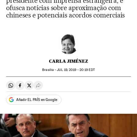
presidente com imprensa estrangeira, e
ofusca notícias sobre aproximação com
chineses e potenciais acordos comerciais
CARLA JIMÉNEZ
Brasília -
JUL
19, 2019 - 20:19
EDT
Compartir en Whatsapp
Compartir en Facebook
Compartir en Twitter
Desplegar Redes Sociales
Añadir EL PAÍS en Google