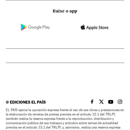
Baixe o app
©
EDICIONES EL PAÍS
EL PAÍS BRASIL EN
EL PAÍS BRASI
EL PAÍS B
EL PA
EL PAÍS ejerce la oposición expresa frente al uso de sus obras y prestaciones en
la elaboración de revistas de prensa prevista en el artículo 32.1 del TRLPI;
también realiza la reserva expresa frente a la reproducción, distribución y
comunicación pública de sus trabajos y artículos sobre temas de actualidad
prevista en el artículo 33.1 del TRLPI; y, asimismo, realiza una reserva expresa