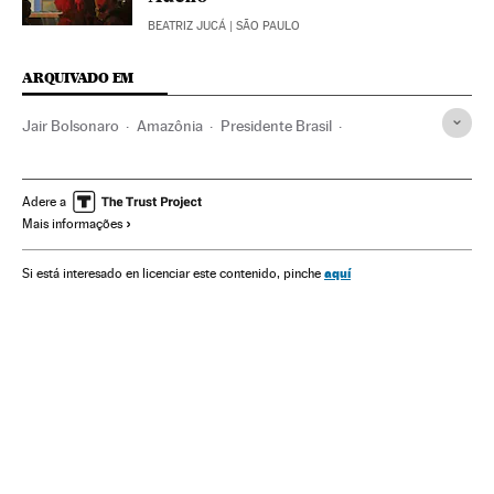
BEATRIZ JUCÁ
| SÃO PAULO
ARQUIVADO EM
Jair Bolsonaro
Amazônia
Presidente Brasil
Reservas naturais
Presidência Brasil
China
Governo Brasil
Espaços naturais
Governo
Adere a
Mais informações
América do Sul
Administração Estado
América
Política
Administração pública
Meio ambiente
aquí
Si está interesado en licenciar este contenido, pinche