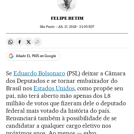
FELIPE BETIM
São Paulo -
JUL
17, 2019 - 21:05
EDT
Compartir en Whatsapp
Compartir en Facebook
Compartir en Twitter
Desplegar Redes Sociales
Añadir EL PAÍS en Google
Se
Eduardo Bolsonaro
(PSL) deixar a Câmara
dos Deputados e se tornar embaixador do
Brasil nos
Estados Unidos
, como propõe seu
pai, não terá aberto mão apenas dos 1,8
milhão de votos que fizeram dele o deputado
federal mais votado da história do país.
Renunciará também à possibilidade de se
candidatar a qualquer cargo eletivo nos
próximos anos. Ao menos — salvo