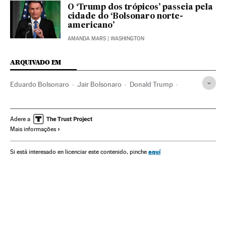
O ‘Trump dos trópicos’ passeia pela
cidade do ‘Bolsonaro norte-
americano’
AMANDA MARS
| WASHINGTON
ARQUIVADO EM
Eduardo Bolsonaro
Jair Bolsonaro
Donald Trump
Embaixadas
Estados Unidos
Brasil
Relações internacionais
América do Norte
Adere a
Mais informações
América do Sul
América Latina
América
Relações exteriores
Política
aquí
Si está interesado en licenciar este contenido, pinche