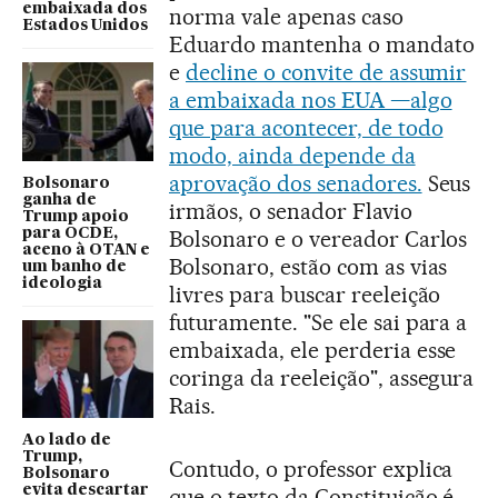
embaixada dos
norma vale apenas caso
Estados Unidos
Eduardo mantenha o mandato
e
decline o convite de assumir
a embaixada nos EUA —algo
que para acontecer, de todo
modo, ainda depende da
aprovação dos senadores.
Seus
Bolsonaro
ganha de
irmãos, o senador Flavio
Trump apoio
para OCDE,
Bolsonaro e o vereador Carlos
aceno à OTAN e
Bolsonaro, estão com as vias
um banho de
ideologia
livres para buscar reeleição
futuramente. "Se ele sai para a
embaixada, ele perderia esse
coringa da reeleição", assegura
Rais.
Ao lado de
Trump,
Contudo, o professor explica
Bolsonaro
evita descartar
que o texto da Constituição é