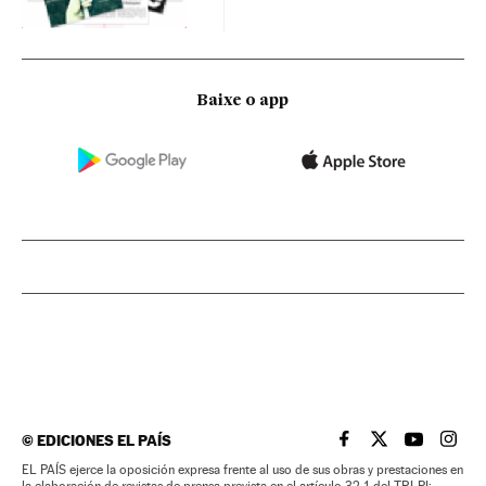
Baixe o app
©
EDICIONES EL PAÍS
EL PAÍS BRASIL EN
EL PAÍS BRASI
EL PAÍS B
EL PA
EL PAÍS ejerce la oposición expresa frente al uso de sus obras y prestaciones en
la elaboración de revistas de prensa prevista en el artículo 32.1 del TRLPI;