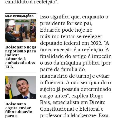
candidato à reeleição".
Isso significa que, enquanto o
MAIS INFORMAÇÕES
presidente for seu pai,
Eduardo pode hoje no
máximo tentar se reeleger
deputado federal em 2022. "A
Bolsonaro nega
única exceção é a reeleição. A
nepotismo para
finalidade do artigo é impedir
indicar
Eduardo à
o uso da máquina pública [por
embaixada dos
EUA
parte da família do
mandatário de turno] e evitar
influência. A não ser quando o
sujeito já possuía determinado
cargo antes", explica Diogo
Rais, especialista em Direito
Bolsonaro
Constitucional e Eleitoral e
cogita enviar
filho Eduardo
professor da Mackenzie. Essa
para a