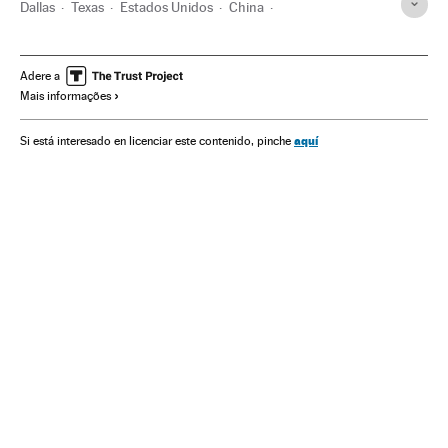
Dallas
Texas
Estados Unidos
China
Comércio exterior
Brasil
América do Norte
Ásia oriental
América do Sul
América Latina
Ásia
Adere a
Mais informações
América
Comércio
Economia
aquí
Si está interesado en licenciar este contenido, pinche