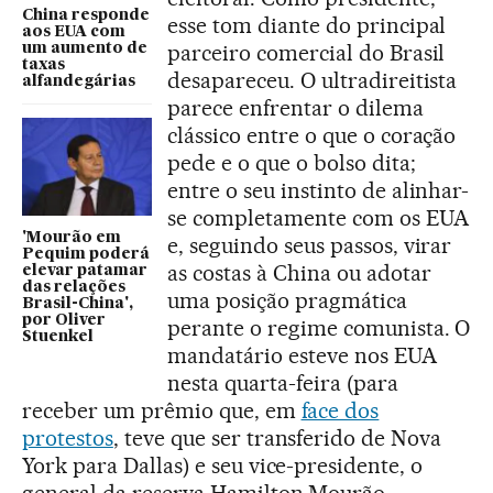
China responde
esse tom diante do principal
aos EUA com
parceiro comercial do Brasil
um aumento de
taxas
desapareceu. O ultradireitista
alfandegárias
parece enfrentar o dilema
clássico entre o que o coração
pede e o que o bolso dita;
entre o seu instinto de alinhar-
se completamente com os EUA
'Mourão em
e, seguindo seus passos, virar
Pequim poderá
as costas à China ou adotar
elevar patamar
das relações
uma posição pragmática
Brasil-China',
por Oliver
perante o regime comunista. O
Stuenkel
mandatário esteve nos EUA
nesta quarta-feira (para
receber um prêmio que, em
face dos
protestos
, teve que ser transferido de Nova
York para Dallas) e seu vice-presidente, o
general da reserva Hamilton Mourão,