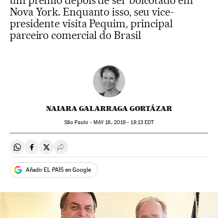
um prêmio depois de ser boicotado em
Nova York. Enquanto isso, seu vice-
presidente visita Pequim, principal
parceiro comercial do Brasil
NAIARA GALARRAGA GORTÁZAR
São Paulo -
MAY
18, 2019 - 18:13
EDT
Compartir en Whatsapp
Compartir en Facebook
Compartir en Twitter
Desplegar Redes Sociales
Añadir EL PAÍS en Google