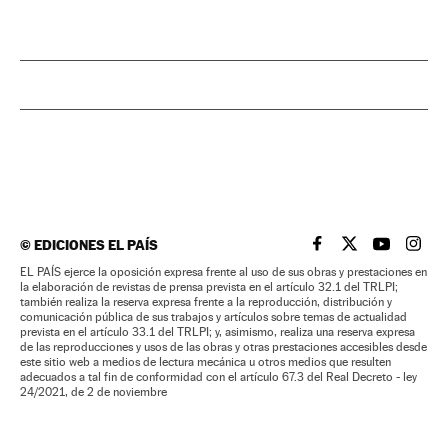
©
EDICIONES EL PAÍS
EL PAÍS BRASIL EN
EL PAÍS BRASI
EL PAÍS B
EL PA
EL PAÍS ejerce la oposición expresa frente al uso de sus obras y prestaciones en
la elaboración de revistas de prensa prevista en el artículo 32.1 del TRLPI;
también realiza la reserva expresa frente a la reproducción, distribución y
comunicación pública de sus trabajos y artículos sobre temas de actualidad
prevista en el artículo 33.1 del TRLPI; y, asimismo, realiza una reserva expresa
de las reproducciones y usos de las obras y otras prestaciones accesibles desde
este sitio web a medios de lectura mecánica u otros medios que resulten
adecuados a tal fin de conformidad con el artículo 67.3 del Real Decreto - ley
24/2021, de 2 de noviembre