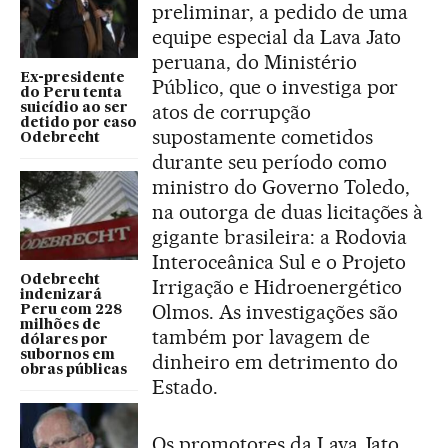
preliminar, a pedido de uma
equipe especial da Lava Jato
peruana, do Ministério
Ex-presidente
Público, que o investiga por
do Peru tenta
atos de corrupção
suicídio ao ser
detido por caso
supostamente cometidos
Odebrecht
durante seu período como
ministro do Governo Toledo,
na outorga de duas licitações à
gigante brasileira: a Rodovia
Interoceânica Sul e o Projeto
Odebrecht
Irrigação e Hidroenergético
indenizará
Olmos. As investigações são
Peru com 228
milhões de
também por lavagem de
dólares por
subornos em
dinheiro em detrimento do
obras públicas
Estado.
Os promotores da Lava Jato