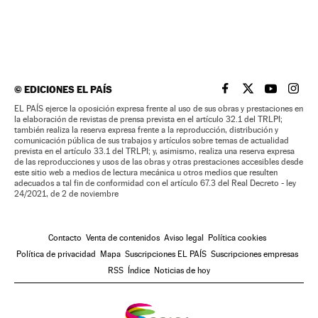
©
EDICIONES EL PAÍS
EL PAÍS BRASIL EN
EL PAÍS BRASI
EL PAÍS B
EL PA
EL PAÍS ejerce la oposición expresa frente al uso de sus obras y prestaciones en
la elaboración de revistas de prensa prevista en el artículo 32.1 del TRLPI;
también realiza la reserva expresa frente a la reproducción, distribución y
comunicación pública de sus trabajos y artículos sobre temas de actualidad
prevista en el artículo 33.1 del TRLPI; y, asimismo, realiza una reserva expresa
de las reproducciones y usos de las obras y otras prestaciones accesibles desde
este sitio web a medios de lectura mecánica u otros medios que resulten
adecuados a tal fin de conformidad con el artículo 67.3 del Real Decreto - ley
24/2021, de 2 de noviembre
Contacto
Venta de contenidos
Aviso legal
Política cookies
Política de privacidad
Mapa
Suscripciones EL PAÍS
Suscripciones empresas
RSS
Índice
Noticias de hoy