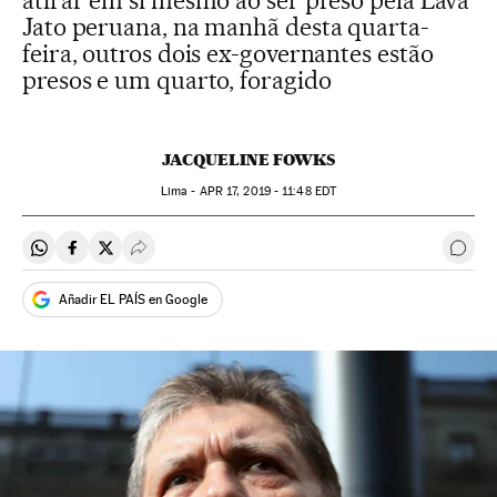
atirar em si mesmo ao ser preso pela Lava
Jato peruana, na manhã desta quarta-
feira, outros dois ex-governantes estão
presos e um quarto, foragido
JACQUELINE FOWKS
Lima -
APR
17, 2019 - 11:48
EDT
Compartir en Whatsapp
Compartir en Facebook
Compartir en Twitter
Desplegar Redes Sociales
Come
Añadir EL PAÍS en Google