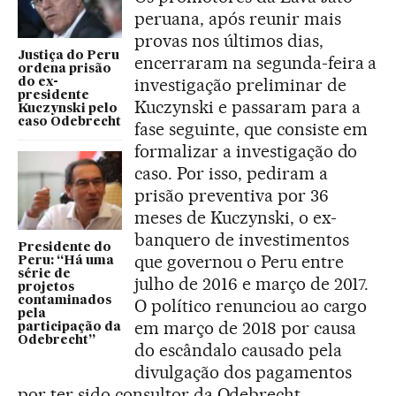
peruana, após reunir mais
provas nos últimos dias,
Justiça do Peru
encerraram na segunda-feira a
ordena prisão
investigação preliminar de
do ex-
presidente
Kuczynski e passaram para a
Kuczynski pelo
caso Odebrecht
fase seguinte, que consiste em
formalizar a investigação do
caso. Por isso, pediram a
prisão preventiva por 36
meses de Kuczynski, o ex-
banquero de investimentos
Presidente do
que governou o Peru entre
Peru: “Há uma
série de
julho de 2016 e março de 2017.
projetos
contaminados
O político renunciou ao cargo
pela
em março de 2018 por causa
participação da
Odebrecht”
do escândalo causado pela
divulgação dos pagamentos
por ter sido consultor da Odebrecht