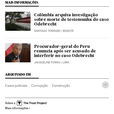
MAIS INFORMAÇÕES
Colômbia arquiva investigação
sobre morte de testemunha do caso
Odebrecht
SANTIAGO TORRADO
| BOGOTÁ
Procurador-geral do Peru
renuncia após ser acusado de
interferir no caso Odebrecht
JACQUELINE FOWKS
| LIMA
ARQUIVADO EM
Casos judiciais
Corrupção
Construção
América do Sul
América Latina
Empresas
Delitos
América
Economia
Indústria
Caso Odebrecht
Adere a
Mais informações
Política
Justiça
Alan García
Ollanta Humala Tasso