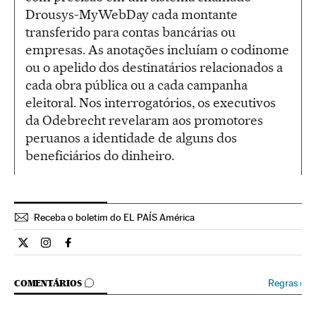
Drousys-MyWebDay cada montante
transferido para contas bancárias ou
empresas. As anotações incluíam o codinome
ou o apelido dos destinatários relacionados a
cada obra pública ou a cada campanha
eleitoral. Nos interrogatórios, os executivos
da Odebrecht revelaram aos promotores
peruanos a identidade de alguns dos
beneficiários do dinheiro.
Receba o boletim do EL PAÍS América
Internacional El País Brasil en Twitter
Internacional El País Brasil en Instagram
Internacional El País Brasil en Facebook
COMENTÁRIOS
Regras
›
COMENTÁRIOS