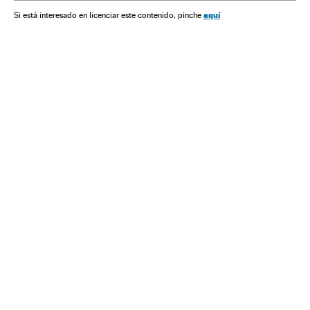
Odebrecht
Pedro Pablo Kuczynski
Peru
Subornos
aquí
Si está interesado en licenciar este contenido, pinche
Construtoras
Corrupção política