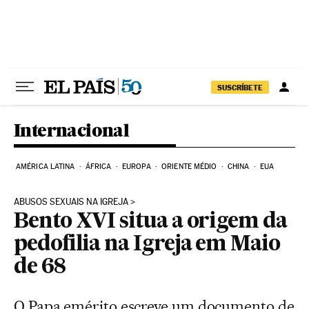
Pular para o conteúdo
SUSCRÍBETE
Internacional
AMÉRICA LATINA
ÁFRICA
EUROPA
ORIENTE MÉDIO
CHINA
EUA
ABUSOS SEXUAIS NA IGREJA
Bento XVI situa a origem da
pedofilia na Igreja em Maio
de 68
O Papa emérito escreve um documento de