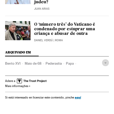
judeu?
JUAN ARIAS
O ‘número três’ do Vaticano é
condenado por estuprar uma
criança e abusar de outra
DANIEL VERDÚ
| ROMA
ARQUIVADO EM
Bento XVI
Maio de 68
Pederastia
Papa
Abuso menores
Clero
Abusos sexuais
Menores
Igreja católica
Crimes sexuais
Cristianismo
Adere a
Mais informações
História contemporânea
Grupos sociais
Sexualidade
Religião
História
Delitos
Sociedade
Justiça
aquí
Si está interesado en licenciar este contenido, pinche