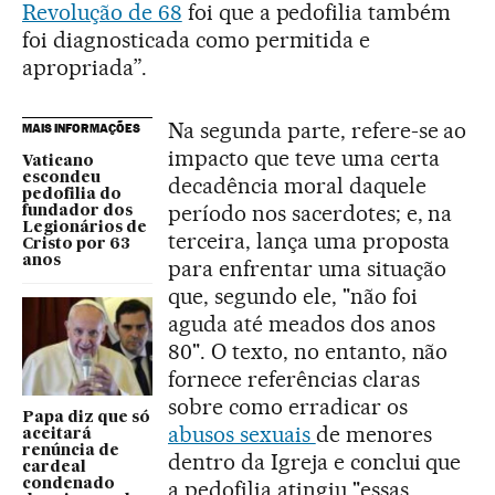
Revolução de 68
foi que a pedofilia também
foi diagnosticada como permitida e
apropriada”.
Na segunda parte, refere-se ao
MAIS INFORMAÇÕES
impacto que teve uma certa
Vaticano
escondeu
decadência moral daquele
pedofilia do
período nos sacerdotes; e, na
fundador dos
Legionários de
terceira, lança uma proposta
Cristo por 63
anos
para enfrentar uma situação
que, segundo ele, "não foi
aguda até meados dos anos
80". O texto, no entanto, não
fornece referências claras
sobre como erradicar os
Papa diz que só
abusos sexuais
de menores
aceitará
renúncia de
dentro da Igreja e conclui que
cardeal
condenado
a pedofilia atingiu "essas