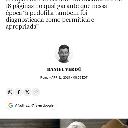
18 páginas no qual garante que nessa
época “a pedofilia também foi
diagnosticada como permitida e
apropriada”
DANIEL VERDÚ
Roma -
APR
11, 2019 - 08:53
EDT
Compartir en Whatsapp
Compartir en Facebook
Compartir en Twitter
Desplegar Redes Sociales
Añadir EL PAÍS en Google