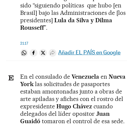
sido “siguiendo políticas que hubo [en
Brasil] bajo las Administraciones de [los
presidentes]
Lula da Silva y Dilma
Rousseff
”.
21:17
Añadir EL PAÍS en Google
Compartir en Whatsapp
Compartir en Facebook
Compartir en Twitter
Desplegar Redes Sociales
En el consulado de
Venezuela
en
Nueva
York
las solicitudes de pasaportes
estaban amontonadas junto a obras de
arte apiladas y afiches con el rostro del
expresidente
Hugo Chávez
cuando
delegados del líder opositor
Juan
Guaidó
tomaron el control de esa sede.