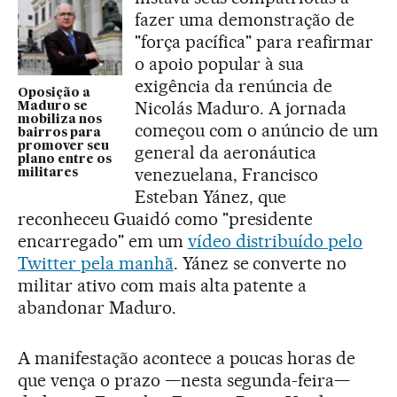
fazer uma demonstração de
"força pacífica" para reafirmar
o apoio popular à sua
exigência da renúncia de
Oposição a
Nicolás Maduro. A jornada
Maduro se
mobiliza nos
começou com o anúncio de um
bairros para
promover seu
general da aeronáutica
plano entre os
venezuelana, Francisco
militares
Esteban Yánez, que
reconheceu Guaidó como "presidente
encarregado" em um
vídeo distribuído pelo
Twitter pela manhã
. Yánez se converte no
militar ativo com mais alta patente a
abandonar Maduro.
A manifestação acontece a poucas horas de
que vença o prazo —nesta segunda-feira—