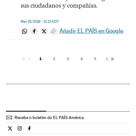
sus ciudadanos y compañías.
Mar 19, 2019 - 11:15
EDT
Añadir EL PAÍS en Google
Compartir en Whatsapp
Compartir en Facebook
Compartir en Twitter
Desplegar Redes Sociales
1
2
3
4
5
Receba o boletim do EL PAÍS América
Internacional El País Brasil en Twitter
Internacional El País Brasil en Instagram
Internacional El País Brasil en Facebook