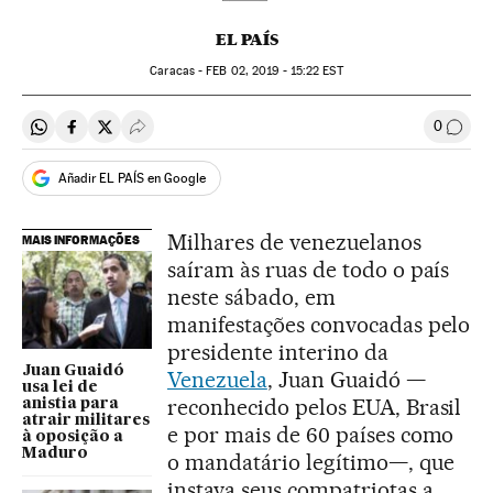
EL PAÍS
Caracas -
FEB
02, 2019 - 15:22
EST
0
Compartir en Whatsapp
Compartir en Facebook
Compartir en Twitter
Desplegar Redes Sociales
Comen
Añadir EL PAÍS en Google
Milhares de venezuelanos
MAIS INFORMAÇÕES
saíram às ruas de todo o país
neste sábado, em
manifestações convocadas pelo
presidente interino da
Juan Guaidó
Venezuela
, Juan Guaidó —
usa lei de
reconhecido pelos EUA, Brasil
anistia para
atrair militares
e por mais de 60 países como
à oposição a
Maduro
o mandatário legítimo—, que
instava seus compatriotas a