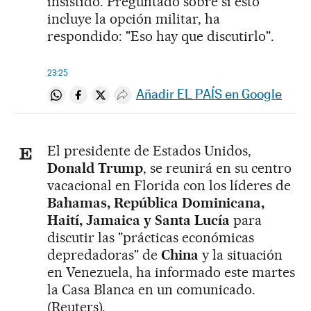
insistido. Preguntado sobre si esto
incluye la opción militar, ha
respondido: "Eso hay que discutirlo".
23:25
Añadir EL PAÍS en Google
Compartir en Whatsapp
Compartir en Facebook
Compartir en Twitter
Desplegar Redes Sociales
El presidente de Estados Unidos,
Donald Trump
, se reunirá en su centro
vacacional en Florida con los líderes de
Bahamas, República Dominicana,
Haití, Jamaica y Santa Lucía
para
discutir las "prácticas económicas
depredadoras" de
China
y la situación
en Venezuela, ha informado este martes
la Casa Blanca en un comunicado.
(Reuters).