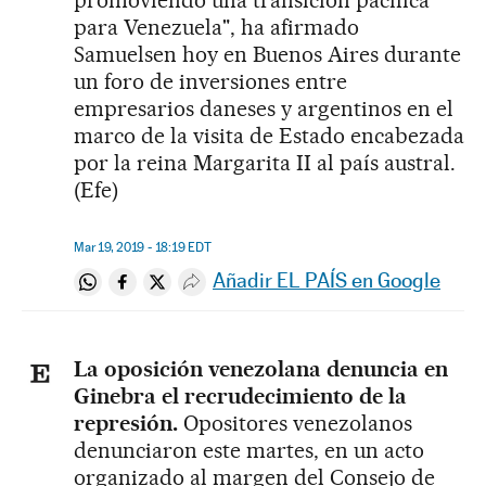
promoviendo una transición pacífica
para Venezuela", ha afirmado
Samuelsen hoy en Buenos Aires durante
un foro de inversiones entre
empresarios daneses y argentinos en el
marco de la visita de Estado encabezada
por la reina Margarita II al país austral.
(Efe)
Mar 19, 2019 - 18:19
EDT
Añadir EL PAÍS en Google
Compartir en Whatsapp
Compartir en Facebook
Compartir en Twitter
Desplegar Redes Sociales
La oposición venezolana denuncia en
Ginebra el recrudecimiento de la
represión.
Opositores venezolanos
denunciaron este martes, en un acto
organizado al margen del Consejo de