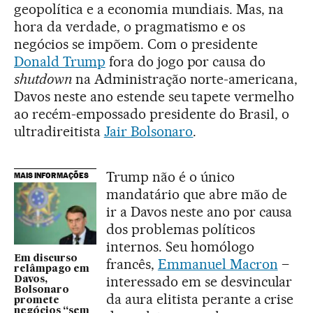
geopolítica e a economia mundiais. Mas, na
hora da verdade, o pragmatismo e os
negócios se impõem. Com o presidente
Donald Trump
fora do jogo por causa do
shutdown
na Administração norte-americana,
Davos neste ano estende seu tapete vermelho
ao recém-empossado presidente do Brasil, o
ultradireitista
Jair Bolsonaro
.
Trump não é o único
MAIS INFORMAÇÕES
mandatário que abre mão de
ir a Davos neste ano por causa
dos problemas políticos
internos. Seu homólogo
Em discurso
francês,
Emmanuel Macron
–
relâmpago em
interessado em se desvincular
Davos,
Bolsonaro
da aura elitista perante a crise
promete
negócios “sem