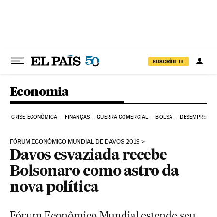
Pular para o conteúdo
SUSCRÍBETE
Economia
CRISE ECONÔMICA
FINANÇAS
GUERRA COMERCIAL
BOLSA
DESEMPREGO
FÓRUM ECONÔMICO MUNDIAL DE DAVOS 2019
Davos esvaziada recebe
Bolsonaro como astro da
nova política
Fórum Econômico Mundial estende seu