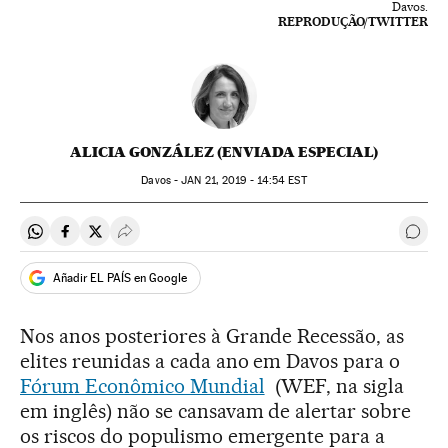
Davos.
REPRODUÇÃO/TWITTER
ALICIA GONZÁLEZ (ENVIADA ESPECIAL)
Davos -
JAN
21, 2019 - 14:54
EST
Compartir en Whatsapp
Compartir en Facebook
Compartir en Twitter
Desplegar Redes Sociales
Come
Añadir EL PAÍS en Google
Nos anos posteriores à Grande Recessão, as
elites reunidas a cada ano em Davos para o
Fórum Econômico Mundial
(WEF, na sigla
em inglês) não se cansavam de alertar sobre
os riscos do populismo emergente para a