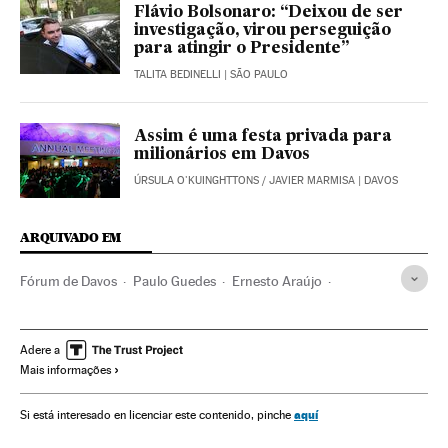
Flávio Bolsonaro: “Deixou de ser
investigação, virou perseguição
para atingir o Presidente”
TALITA BEDINELLI
| SÃO PAULO
Assim é uma festa privada para
milionários em Davos
ÚRSULA O'KUINGHTTONS
/
JAVIER MARMISA
| DAVOS
ARQUIVADO EM
Fórum de Davos
Paulo Guedes
Ernesto Araújo
Sergio Moro
Davos
Emmanuel Macron
Theresa May
Andrés Manuel López Obrador
Vladimir Putin
Adere a
Mais informações
Fórum Econômico Mundial
Suíça
Jair Bolsonaro
Donald Trump
Presidente Brasil
Geopolítica
aquí
Si está interesado en licenciar este contenido, pinche
Presidência Brasil
Europa Ocidental
Governo Brasil