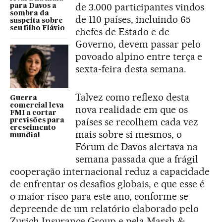
de 3.000 participantes vindos
para Davos a
sombra da
de 110 países, incluindo 65
suspeita sobre
seu filho Flávio
chefes de Estado e de
Governo, devem passar pelo
povoado alpino entre terça e
sexta-feira desta semana.
Talvez como reflexo desta
Guerra
comercial leva
nova realidade em que os
FMI a cortar
países se recolhem cada vez
previsões para
crescimento
mais sobre si mesmos, o
mundial
Fórum de Davos alertava na
semana passada que a frágil
cooperação internacional reduz a capacidade
de enfrentar os desafios globais, e que esse é
o maior risco para este ano, conforme se
depreende de um relatório elaborado pelo
Zurich Insurance Group e pela Marsh &