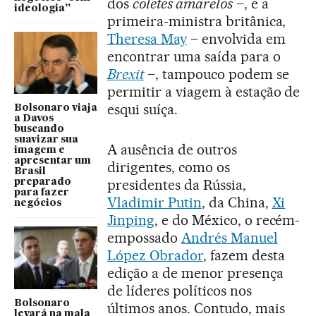
dos
coletes amarelos
–, e a
ideologia”
primeira-ministra britânica,
Theresa May
– envolvida em
encontrar uma saída para o
Brexit
–, tampouco podem se
permitir a viagem à estação de
esqui suíça.
Bolsonaro viaja
a Davos
buscando
suavizar sua
A ausência de outros
imagem e
apresentar um
dirigentes, como os
Brasil
presidentes da Rússia,
preparado
para fazer
Vladimir Putin
, da China,
Xi
negócios
Jinping
, e do México, o recém-
empossado
Andrés Manuel
López Obrador
, fazem desta
edição a de menor presença
de líderes políticos nos
Bolsonaro
últimos anos. Contudo, mais
levará na mala