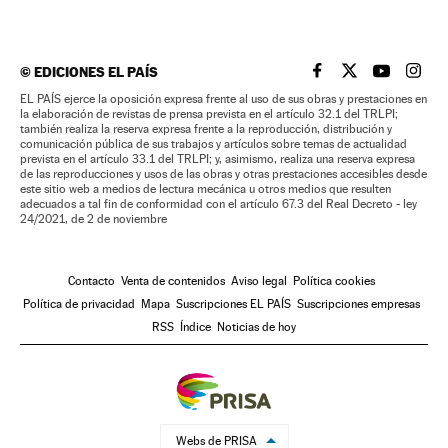
©
EDICIONES EL PAÍS
EL PAÍS BRASIL EN
EL PAÍS BRASI
EL PAÍS B
EL PA
EL PAÍS ejerce la oposición expresa frente al uso de sus obras y prestaciones en
la elaboración de revistas de prensa prevista en el artículo 32.1 del TRLPI;
también realiza la reserva expresa frente a la reproducción, distribución y
comunicación pública de sus trabajos y artículos sobre temas de actualidad
prevista en el artículo 33.1 del TRLPI; y, asimismo, realiza una reserva expresa
de las reproducciones y usos de las obras y otras prestaciones accesibles desde
este sitio web a medios de lectura mecánica u otros medios que resulten
adecuados a tal fin de conformidad con el artículo 67.3 del Real Decreto - ley
24/2021, de 2 de noviembre
Contacto
Venta de contenidos
Aviso legal
Política cookies
Política de privacidad
Mapa
Suscripciones EL PAÍS
Suscripciones empresas
RSS
Índice
Noticias de hoy
Webs de PRISA