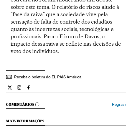
sobre este tema. O relatório de riscos alude à
"fase da raiva" que a sociedade vive pela
sensação de falta de controle dos cidadãos
quanto às incertezas sociais, tecnológicas e
profissionais. Para o Fórum de Davos, o
impacto dessa raiva se reflete nas decisões de
voto dos indivíduos.
Receba o boletim do EL PAÍS América.
Economia El País Brasil en Twitter
Economia El País Brasil en Instagram
Economia El País Brasil en Facebook
COMENTÁRIOS
Regras
›
COMENTÁRIOS
MAIS INFORMAÇÕES