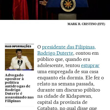
MARK R. CRISTINO (EFE)
O
presidente das Filipinas,
MAIS INFORMAÇÕES
Rodrigo Duterte
, contou em
público que, quando era
adolescente, tentou
estuprar
uma empregada de sua casa
Advogado
enquanto ela dormia. Ele fez o
opositor à
relato na semana passada,
política
antidrogas de
durante um discurso público
Rodrigo
Duterte é
na cidade de Kidapawan,
assassinado nas
capital da província de
Filipinas
Cotabato, no qual disse que