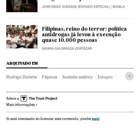
JUAN DIEGO QUESADA (ENVIADO ESPECIAL)
| MANILA
Filipinas, reino do terror: política
antidrogas já levou à execução
quase 10.000 pessoas
NAIARA GALARRAGA GORTÁZAR
ARQUIVADO EM
Rodrigo Duterte
Filipinas
Sudeste asiático
Estupro
Agressões sexuais
Crimes sexuais
Ásia
Delitos
Justiça
Violencia sexual
Adere a
Mais informações
aquí
Si está interesado en licenciar este contenido, pinche