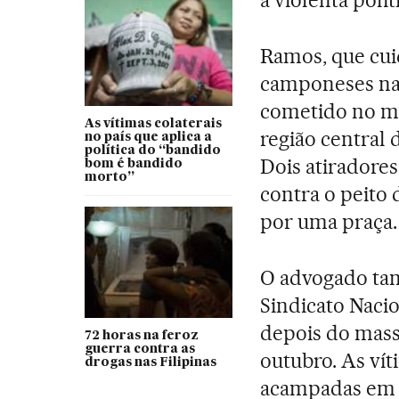
à violenta polít
Ramos, que cui
camponeses na 
cometido no mê
As vítimas colaterais
região central 
no país que aplica a
política do “bandido
Dois atiradore
bom é bandido
morto”
contra o peito
por uma praça.
O advogado tam
Sindicato Naci
depois do mass
72 horas na feroz
guerra contra as
outubro. As ví
drogas nas Filipinas
acampadas em p