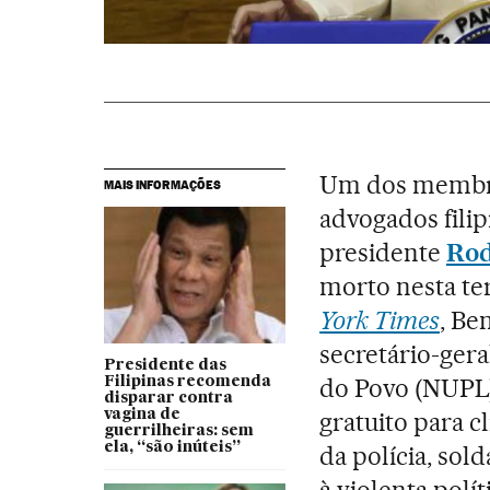
Um dos membro
MAIS INFORMAÇÕES
advogados filip
presidente
Rod
morto nesta ter
York Times
, Be
secretário-ger
Presidente das
do Povo (NUPL),
Filipinas recomenda
disparar contra
vagina de
gratuito para c
guerrilheiras: sem
ela, “são inúteis”
da polícia, so