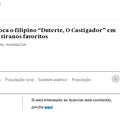
Y
ca o filipino “Duterte, O Castigador” em
e tiranos favoritos
ENS
| WASHINGTON
s
População rural
Sudeste asiático
População
grafia
Sociedade
Si está interesado en licenciar este contenido,
aquí
pinche