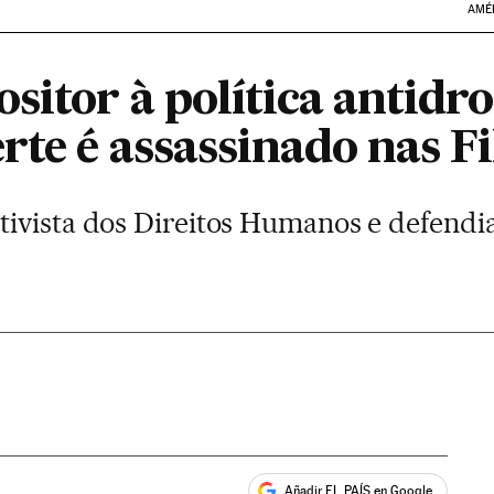
AMÉ
itor à política antidro
te é assassinado nas Fi
ivista dos Direitos Humanos e defendia
Añadir EL PAÍS en Google