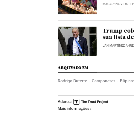
MACARENA VIDAL LI
Trump colo
sua lista d
JAN MARTÍNEZ AHR
ARQUIVADO EM
Rodrigo Duterte
Camponeses
Filipina
Zona rural
Ásia
Grupos sociais
Demo
Adere a
Mais informações