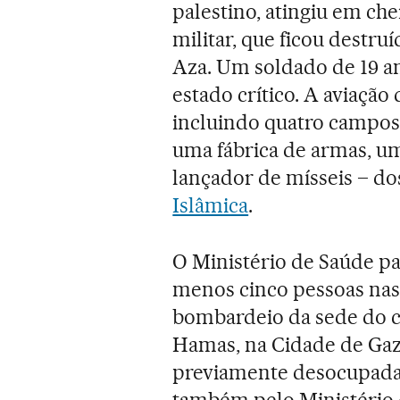
palestino, atingiu em ch
militar, que ficou destr
Aza. Um soldado de 19 a
estado crítico. A aviaçã
incluindo quatro campos 
uma fábrica de armas, 
lançador de mísseis – d
Islâmica
.
O Ministério de Saúde p
menos cinco pessoas nas
bombardeio da sede do c
Hamas, na Cidade de Gaza
previamente desocupadas)
também pelo Ministério d