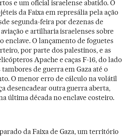
tos e um oficial israelense abatido. O
jéteis da Faixa em represália pela ação
sde segunda-feira por dezenas de
viação e artilharia israelenses sobre
no enclave. O lançamento de foguetes
eiro, por parte dos palestinos, e as
elicópteros Apache e caças F-16, do lado
s tambores de guerra em Gaza até o
o. O menor erro de cálculo na volátil
ça desencadear outra guerra aberta,
na última década no enclave costeiro.
parado da Faixa de Gaza, um território