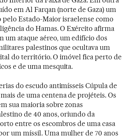
truído em Al Farqan (norte de Gaza) um
o pelo Estado-Maior israelense como
eligência do Hamas. O Exército afirma
m um ataque aéreo, um edifício dos
militares palestinos que ocultava um
tal do território. O imóvel fica perto de
icos e de uma mesquita.
erias do escudo antimísseis Cúpula de
mais de uma centena de projéteis. Os
em sua maioria sobre zonas
lestino de 40 anos, oriundo da
morto entre os escombros de uma casa
por um míssil. Uma mulher de 70 anos