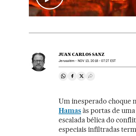
JUAN CARLOS SANZ
Jerusalém -
NOV
13, 2018 - 07:27
EST
Compartir en Whatsapp
Compartir en Facebook
Compartir en Twitter
Desplegar Redes Soci
Um inesperado choque na
Hamas
às portas de uma
escalada bélica do confl
especiais infiltradas ter