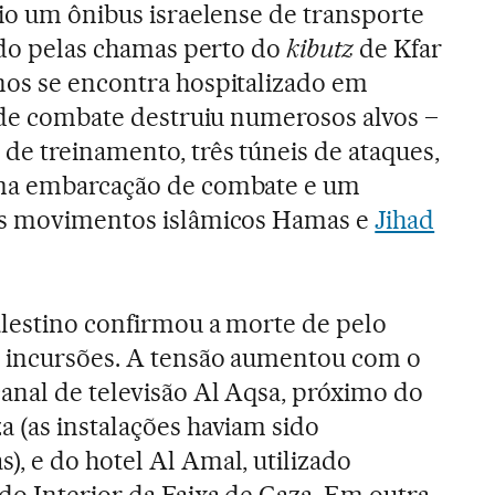
eio um ônibus israelense de transporte
uído pelas chamas perto do
kibutz
de Kfar
nos se encontra hospitalizado em
o de combate destruiu numerosos alvos –
de treinamento, três túneis de ataques,
uma embarcação de combate e um
os movimentos islâmicos Hamas e
Jihad
alestino confirmou a morte de pelo
 incursões. A tensão aumentou com o
anal de televisão Al Aqsa, próximo do
 (as instalações haviam sido
, e do hotel Al Amal, utilizado
o Interior da Faixa de Gaza. Em outra