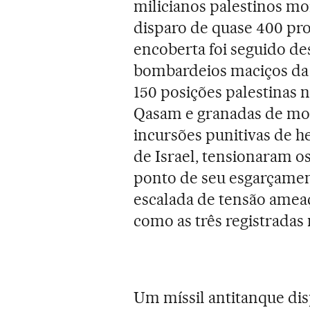
milicianos palestinos mor
disparo de quase 400 pro
encoberta foi seguido de
bombardeios maciços da a
150 posições palestinas 
Qasam e granadas de mort
incursões punitivas de h
de Israel, tensionaram o
ponto de seu esgarçament
escalada de tensão amea
como as três registradas 
Um míssil antitanque dis