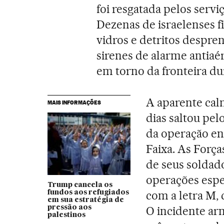
foi resgatada pelos serv
Dezenas de israelenses f
vidros e detritos despre
sirenes de alarme antiaé
em torno da fronteira du
A aparente cal
MAIS INFORMAÇÕES
dias saltou pel
da operação enc
Faixa. As Forç
de seus soldad
operações espec
Trump cancela os
com a letra M, 
fundos aos refugiados
em sua estratégia de
pressão aos
O incidente ar
palestinos