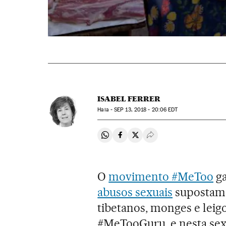
ISABEL FERRER
Haia -
SEP
13, 2018 - 20:06
EDT
Compartir en Whatsapp
Compartir en Facebook
Compartir en Twitter
Desplegar Redes Soci
O
movimento #MeToo
ga
abusos sexuais
supostame
tibetanos, monges e lei
#MeTooGuru, e nesta sext