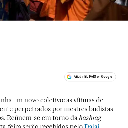
Añadir EL PAÍS en Google
ales
nha um novo coletivo: as vítimas de
nte perpetrados por mestres budistas
gos. Reúnem-se em torno da
hashtag
a-feira serão recebidos pelo
Dalai