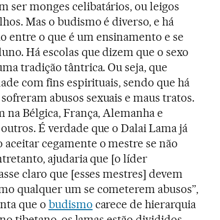
m ser monges celibatários, ou leigos
lhos. Mas o budismo é diverso, e há
o entre o que é um ensinamento e se
luno. Há escolas que dizem que o sexo
ma tradição tântrica. Ou seja, que
idade com fins espirituais, sendo que há
 sofreram abusos sexuais e maus tratos.
m na Bélgica, França, Alemanha e
outros. É verdade que o Dalai Lama já
o aceitar cegamente o mestre se não
tretanto, ajudaria que [o líder
xasse claro que [esses mestres] devem
omo qualquer um se cometerem abusos”,
enta que o
budismo
carece de hierarquia
, no tibetano, os lamas estão divididos