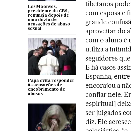
tibetanos pode
Les Moonves,
com esposa e fi
presidente da CBS,
renuncia depois de
uma dúzia de
grande confusã
acusações de abuso
sexual
aproveitar do a
com o aluno é u
utiliza a intim
seguidores que
E há casos assi
Espanha, entre 
Papa evita responder
encorajou a nã
às acusações de
encobrimento de
confiar nele. En
abusos
espiritual] dei
ser julgados c
diz. Ele acresc
eclesiástica, “e