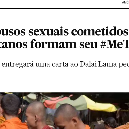
AMÉ
busos sexuais cometidos
betanos formam seu #Me
entregará uma carta ao Dalai Lama ped