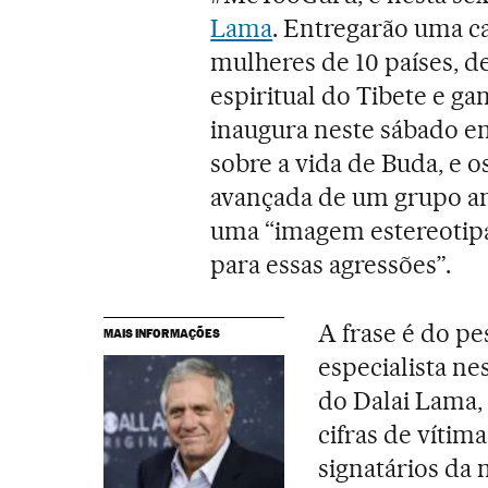
Lama
. Entregarão uma c
mulheres de 10 países, d
espiritual do Tibete e g
inaugura neste sábado 
sobre a vida de Buda, e os
avançada de um grupo an
uma “imagem estereotipa
para essas agressões”.
A frase é do p
MAIS INFORMAÇÕES
especialista ne
do Dalai Lama, 
cifras de vítim
signatários da