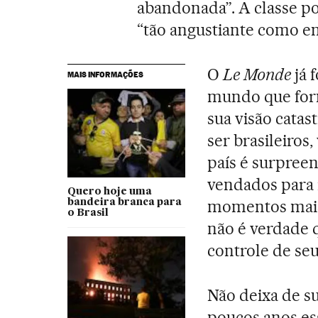
abandonada”. A classe po
“tão angustiante como en
O
Le Monde
já 
MAIS INFORMAÇÕES
mundo que form
sua visão catast
ser brasileiros,
país é surpree
vendados para 
Quero hoje uma
momentos mais 
bandeira branca para
o Brasil
não é verdade 
controle de seu
Não deixa de s
poucos anos es