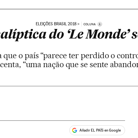
ELEIÇÕES BRASIL 2018
i
COLUNA
alíptica do ‘Le Monde’ s
 que o país “parece ter perdido o contro
scenta, “uma nação que se sente abando
Añadir EL PAÍS en Google
ales