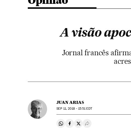
Opinião
A visão apoc
Jornal francês afirma
acre
JUAN ARIAS
SEP
11, 2018 - 15:51
EDT
Compartir en Whatsapp
Compartir en Facebook
Compartir en Twitter
Desplegar Redes Soci