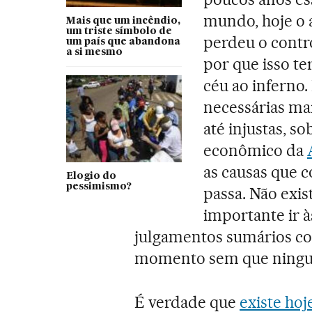
mundo, hoje o
Mais que um incêndio,
um triste símbolo de
perdeu o contr
um país que abandona
a si mesmo
por que isso te
céu ao inferno.
necessárias mai
até injustas, s
econômico da
as causas que c
Elogio do
pessimismo?
passa. Não exi
importante ir à
julgamentos sumários co
momento sem que ningué
É verdade que
existe hoj