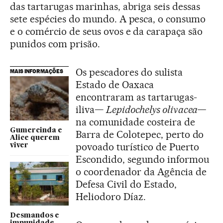
das tartarugas marinhas, abriga seis dessas
sete espécies do mundo. A pesca, o consumo
e o comércio de seus ovos e da carapaça são
punidos com prisão.
Os pescadores do sulista
MAIS INFORMAÇÕES
Estado de Oaxaca
encontraram as tartarugas-
iliva—
Lepidochelys olivacea—
na comunidade costeira de
Gumercinda e
Barra de Colotepec, perto do
Alice querem
povoado turístico de Puerto
viver
Escondido, segundo informou
o coordenador da Agência de
Defesa Civil do Estado,
Heliodoro Díaz.
Desmandos e