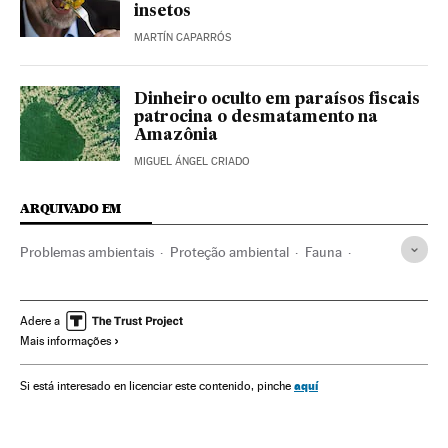
insetos
MARTÍN CAPARRÓS
Dinheiro oculto em paraísos fiscais
patrocina o desmatamento na
Amazônia
MIGUEL ÁNGEL CRIADO
ARQUIVADO EM
Problemas ambientais
Proteção ambiental
Fauna
América
Espécies
Meio ambiente
Tartarugas
Répteis
Espécies protegidas
Extinção espécies
Adere a
Mais informações
Política ambiental
México
América do Norte
Animais
América Latina
aquí
Si está interesado en licenciar este contenido, pinche