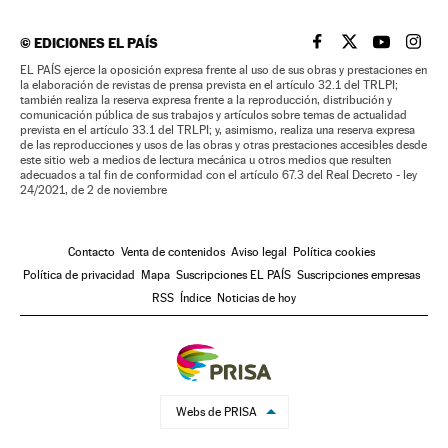
©
EDICIONES EL PAÍS
EL PAÍS BRASIL EN
EL PAÍS BRASI
EL PAÍS B
EL PA
EL PAÍS ejerce la oposición expresa frente al uso de sus obras y prestaciones en
la elaboración de revistas de prensa prevista en el artículo 32.1 del TRLPI;
también realiza la reserva expresa frente a la reproducción, distribución y
comunicación pública de sus trabajos y artículos sobre temas de actualidad
prevista en el artículo 33.1 del TRLPI; y, asimismo, realiza una reserva expresa
de las reproducciones y usos de las obras y otras prestaciones accesibles desde
este sitio web a medios de lectura mecánica u otros medios que resulten
adecuados a tal fin de conformidad con el artículo 67.3 del Real Decreto - ley
24/2021, de 2 de noviembre
Contacto
Venta de contenidos
Aviso legal
Política cookies
Política de privacidad
Mapa
Suscripciones EL PAÍS
Suscripciones empresas
RSS
Índice
Noticias de hoy
Webs de PRISA