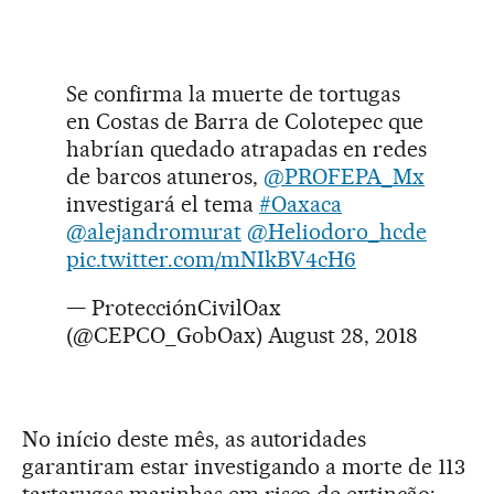
Se confirma la muerte de tortugas
en Costas de Barra de Colotepec que
habrían quedado atrapadas en redes
de barcos atuneros,
@PROFEPA_Mx
investigará el tema
#Oaxaca
@alejandromurat
@Heliodoro_hcde
pic.twitter.com/mNIkBV4cH6
— ProtecciónCivilOax
(@CEPCO_GobOax)
August 28, 2018
No início deste mês, as autoridades
garantiram estar investigando a morte de 113